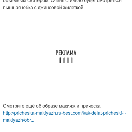
объемным свитером. Очень стильно будет смотреться
пышная юбка с джинсовой жилеткой.
Смотрите ещё об образе макияж и прическа
http://pricheska-makiyazh.ru-best.com/kak-delat-pricheski-i-
makiyazh/obr...