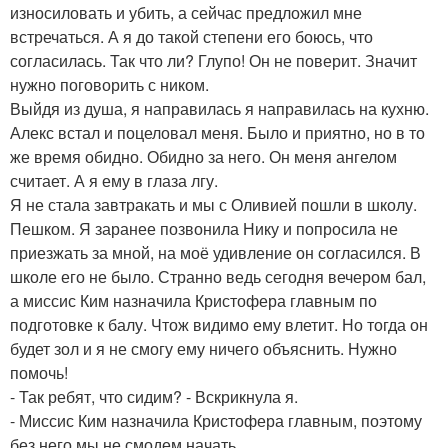
износиловать и убить, а сейчас предложил мне
встречаться. А я до такой степени его боюсь, что
согласилась. Так что ли? Глупо! Он не поверит. Значит
нужно поговорить с ником.
Выйдя из душа, я направилась я направилась на кухню.
Алекс встал и поцеловал меня. Было и приятно, но в то
же время обидно. Обидно за него. Он меня ангелом
считает. А я ему в глаза лгу.
Я не стала завтракать и мы с Оливией пошли в школу.
Пешком. Я заранее позвонила Нику и попросила не
приезжать за мной, на моё удивление он согласился. В
школе его не было. Странно ведь сегодня вечером бал,
а миссис Ким назначила Кристофера главным по
подготовке к балу. Чтож видимо ему влетит. Но тогда он
будет зол и я не смогу ему ничего объяснить. Нужно
помочь!
- Так ребят, что сидим? - Вскрикнула я.
- Миссис Ким назначила Кристофера главным, поэтому
без него мы не смодем начать.