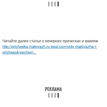
Читайте далее статьи о вечерних прическах и макияж
http://pricheska-makiyazh.ru-best.com/vidy-makiyazha-i-
prichesok/vechern...