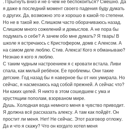
. Прыгнуть вниз и не о чем не беспокоиться? Смешно. Да
я даже в последний момент своего падения буду думать
о других. Да, возможно это и хорошо в какой-то степени.
Но не в такой же. Слишком часто оборачиваюсь назад.
Слишком много сожелений и домыслов. А не пора бы
подумать о себе? А зачем обо мне думать? Я тварь! В
школе я встречаюсь с Кристофером, домв с Алексом. А
на самом деле люблю. Стив. Алекса! Кого я обманываю?
Незнаю я кого я люблю.
С таким чудным настроением я с кровати встала. Ливи
спала, как милый ребёнок. Ее проблемы. Они такие
детские. Год назад бы я наверное бы от них умирала. Но
сейчас, я насмехаюсь над собой прежней. А сейчас что?
Ни каких целей. Я никто в этом сошедшем с ума и
хрустящим пополам, взорваном мире.
Душь. Холодная вода немного меня в чувство приводит.
Я должна всё рассказать алексу. А там как пойдёт. Он
простит ли меня. Нет! Не сейчас. Этот разговор отложу.
Да и что я скажу? Что он когдато хотел меня