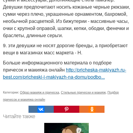
Девушки предпочитают носить кожаные черные рюкзаки,
сумки через плечо, украшенные орнаментом, бахромой,
необычной расцветкой. Из бижутерии - массивные часы,
очки с крупной оправой, шапки, кепки, ободки, фенечки и
браслеты, длинные серьги.
9. эти девушки не носят дорогие бренды, а приобретают
вещи в магазинах масс маркета - H.
Больше информационного материала о подборе
причесок и макияжа онлайн
http://pricheska-makiyazh.ru-
best.com/pricheski-i-makiyazh-na-domu/podbo...
Категории:
Образ макияж и прическа
,
Стильные прически и макияж
,
Подбор
причесок и макияжа онлайн
Читайте также