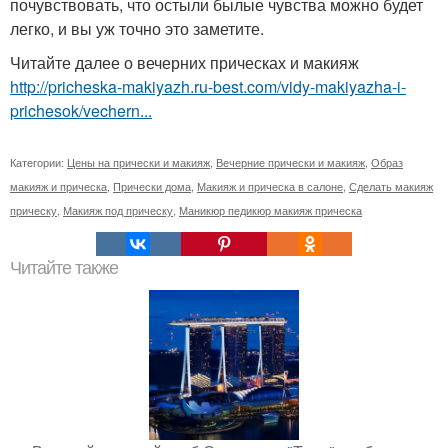
почувствовать, что остыли былые чувства можно будет
легко, и вы уж точно это заметите.
Читайте далее о вечерних прическах и макияж
http://pricheska-makiyazh.ru-best.com/vidy-makiyazha-i-
prichesok/vechern...
Категории:
Цены на прически и макияж
,
Вечерние прически и макияж
,
Образ
макияж и прическа
,
Прически дома
,
Макияж и прическа в салоне
,
Сделать макияж
прическу
,
Макияж под прическу
,
Маникюр педикюр макияж прическа
Читайте также