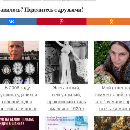
авилось? Поделитесь с друзьями!
В 2006 году
Элегантный,
Мой ответ на
ужчина ударился
сексуальный,
комментарий о т
головой о дно
практичный стиль
что "ну маникюр
ассейна - и после
эмансипе 1920-х
всё таки мож
этого его жизнь
годов.
было бы сделат
зменилась самым
транным образом.