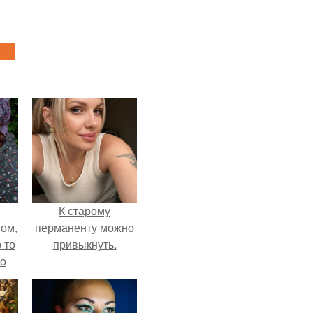
К старому
ом,
перманенту можно
 то
привыкнуть.
но
ь.