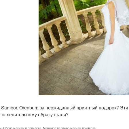
. Sambor. Orenburg за неожиданный приятный подарок? Эт
 ослепительному образу стали?
и:
Образ макияж и прическа
,
Маникюр педикюр макияж прическа