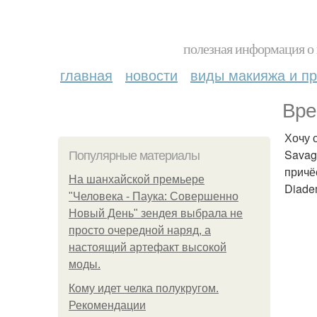
полезная информация о 
главная
новости
виды макияжа и пр
Вре
Хочу 
Savag
Популярные материалы
причё
На шанхайской премьере
Diade
"Человека - Паука: Совершенно
Новый День" зендея выбрала не
просто очередной наряд, а
настоящий артефакт высокой
моды.
Кому идет челка полукругом.
Рекомендации