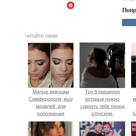
Понр
Читайте также
Милые девушки
Топ 5 процедур
Симферополя, ищу
которые нужно
м
моделей, для
сделать тебе перед
пополнения
отпуском.
б
портфолио!
и
с