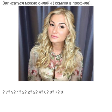
Записаться можно онлайн ( ссылка в профиле).
? 7? 9? 1? 2? 2? 2? 4? 0? 0? 7? 0