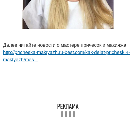
Далее читайте новости о мастере причесок и макияжа
http://pricheska-makiyazh.ru-best.com/kak-delat-pricheski-i-
makiyazh/mas...