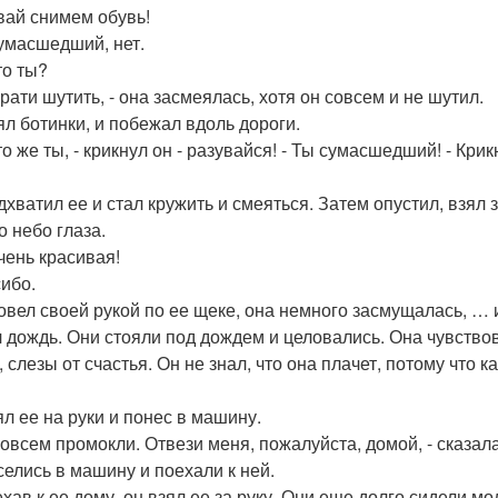
авай снимем обувь!
сумасшедший, нет.
то ты?
рати шутить, - она засмеялась, хотя он совсем и не шутил.
ял ботинки, и побежал вдоль дороги.
то же ты, - крикнул он - разувайся! - Ты сумасшедший! - Кри
дхватил ее и стал кружить и смеяться. Затем опустил, взял 
о небо глаза.
очень красивая!
сибо.
овел своей рукой по ее щеке, она немного засмущалась, … 
 дождь. Они стояли под дождем и целовались. Она чувствов
 слезы от счастья. Он не знал, что она плачет, потому что к
ял ее на руки и понес в машину.
совсем промокли. Отвези меня, пожалуйста, домой, - сказала
селись в машину и поехали к ней.
хав к ее дому, он взял ее за руку. Они еще долго сидели мол