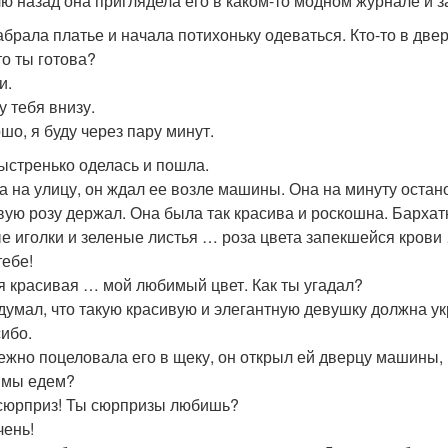
ю назад она приглядела его в каком-то модном журнале и за
абрала платье и начала потихоньку одеваться. Кто-то в две
то ты готова?
и.
у тебя внизу.
шо, я буду через пару минут.
ыстренько оделась и пошла.
 на улицу, он ждал ее возле машины. Она на минуту останов
вую розу держал. Она была так красива и роскошна. Бархатн
е иголки и зеленые листья … роза цвета запекшейся крови
тебе!
ая красивая … мой любимый цвет. Как ты угадал?
одумал, что такую красивую и элегантную девушку должна укр
сибо.
ежно поцеловала его в щеку, он открыл ей дверцу машины, п
а мы едем?
 сюрприз! Ты сюрпризы любишь?
чень!