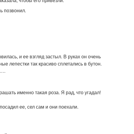
казала, чтобы его привезли.
рь позвонил.
илась, и ее взгляд застыл. В руках он очень
ые лепестки так красиво сплетались в бутон.
 ….
ашать именно такая роза. Я рад, что угадал!
осадил ее, сел сам и они поехали.