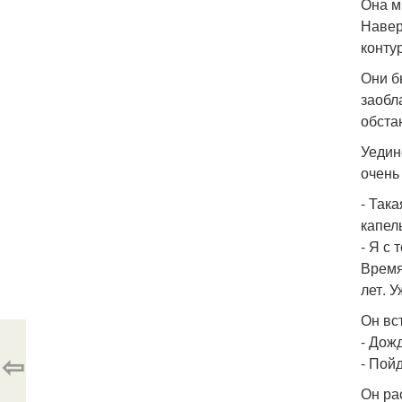
Она м
Навер
конту
Они б
заобл
обста
Уедин
очень
- Так
капел
- Я с 
Время
лет. 
Он вст
- Дож
⇦
- Пой
Он рас