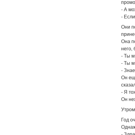
промо
- А м
- Есл
Они п
прине
Она п
него,
- Ты 
- Ты м
- Знае
Он ещ
сказа
- Я то
Он не
Утром
Год о
Однаж
- Здр