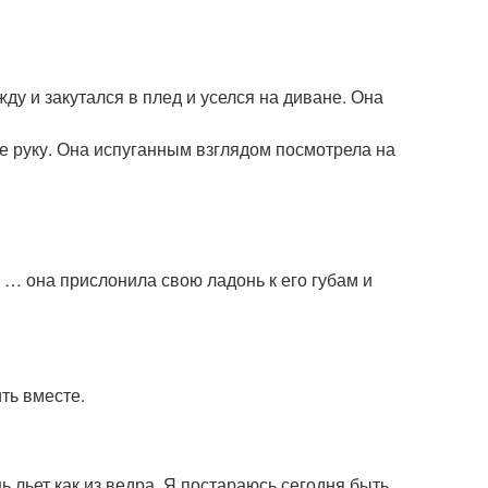
ду и закутался в плед и уселся на диване. Она
 ее руку. Она испуганным взглядом посмотрела на
 … она прислонила свою ладонь к его губам и
ить вместе.
ь льет как из ведра. Я постараюсь сегодня быть