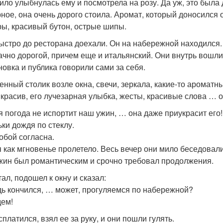
ило улыбнулась ему и посмотрела на розу. Да уж, это была 
ное, она очень дорого стоила. Аромат, который доносился от
ры, красивый бутон, острые шипы.
ыстро до ресторана доехали. Он на набережной находился
ачно дорогой, причем еще и итальянский. Они внутрь вошли
новка и публика говорили сами за себя.
енный столик возле окна, свечи, зеркала, какие-то ароматн
 красив, его лучезарная улыбка, жесты, красивые слова … о
ая погода не испортит наш ужин, … она даже приукрасит его!
ьки дождя по стеклу.
тобой согласна.
 как мгновенье пролетело. Весь вечер они мило беседовали 
Ужин был романтическим и срочно требовал продолжения.
ал, подошел к окну и сказал:
дь кончился, … может, прогуляемся по набережной?
дем!
платился, взял ее за руку, и они пошли гулять.