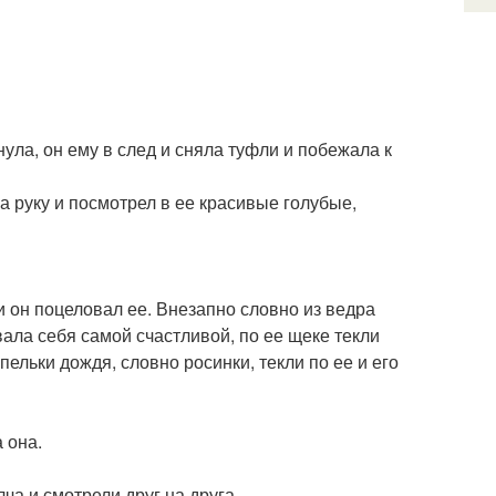
кнула, он ему в след и сняла туфли и побежала к
за руку и посмотрел в ее красивые голубые,
и он поцеловал ее. Внезапно словно из ведра
ала себя самой счастливой, по ее щеке текли
апельки дождя, словно росинки, текли по ее и его
 она.
ча и смотрели друг на друга.