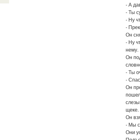
- А д
- Ты 
- Ну ч
- Прек
Он сн
- Ну ч
нему.
Он по
словн
- Ты 
- Спа
Он пр
пошел
слезы,
щеке.
Он вз
- Мы 
Они у
Подъе