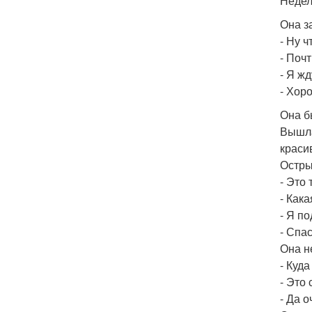
Недел
Она з
- Ну ч
- Почт
- Я жд
- Хоро
Она б
Вышла
краси
Остры
- Это 
- Как
- Я п
- Спа
Она н
- Куд
- Это
- Да о