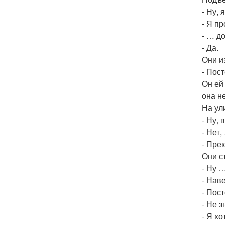
- Ну, 
- Я п
- … д
- Да.
Они и
- Пос
Он ей
она н
На ул
- Ну,
- Нет
- Пре
Они с
- Ну …
- Нав
- Пост
- Не з
- Я х