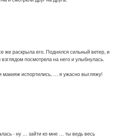
все же раскрыла его. Поднялся сильный ветер, и
м взглядом посмотрела на него и улыбнулась.
, и макияж испортились, … я ужасно выгляжу!
лась - ну … зайти ко мне … ты ведь весь