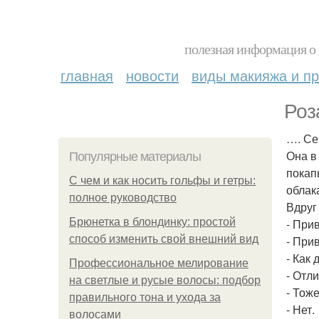
полезная информация о 
главная
новости
виды макияжа и пр
Роз
…. Се
Она в
Популярные материалы
покап
С чем и как носить гольфы и гетры:
облак
полное руководство
Вдруг
Брюнетка в блондинку: простой
- Прив
способ изменить свой внешний вид
- Прив
- Как 
Профессиональное мелирование
- Отли
на светлые и русые волосы: подбор
- Тож
правильного тона и ухода за
- Нет.
волосами