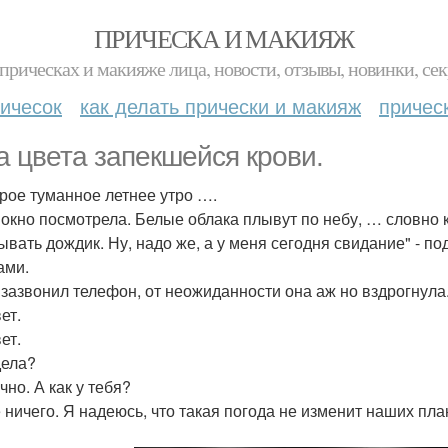
ПРИЧЕСКА И МАКИЯЖ
прическах и макияже лица, новости, отзывы, новинки, сек
ичесок
как делать прически и макияж
причес
а цвета запекшейся крови.
рое туманное летнее утро ….
 окно посмотрела. Белые облака плывут по небу, … словно
ывать дождик. Ну, надо же, а у меня сегодня свидание" - 
ами.
 зазвонил телефон, от неожиданности она аж но вздрогнула
ет.
ет.
дела?
чно. А как у тебя?
е ничего. Я надеюсь, что такая погода не изменит наших пл