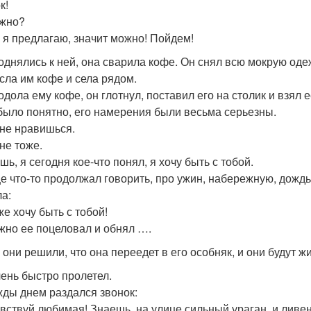
к!
ожно?
и я предлагаю, значит можно! Пойдем!
однялись к ней, она сварила кофе. Он снял всю мокрую одеж
сла им кофе и села рядом.
одола ему кофе, он глотнул, поставил его на столик и взял
 было понятно, его намерения были весьма серьезны.
мне нравишься.
не тоже.
шь, я сегодня кое-что понял, я хочу быть с тобой.
е что-то продолжал говорить, про ужин, набережную, дождь
ла:
же хочу быть с тобой!
жно ее поцеловал и обнял ….
 они решили, что она переедет в его особняк, и они будут ж
чень быстро пролетел.
ды днем раздался звонок:
авствуй любимая! Знаешь, на улице сильный ураган, и ливен