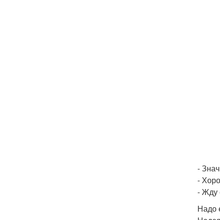
- Знач
- Хор
- Жду
Надо 