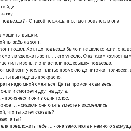
я пойду ….
ровожу!
о подъезда? - С такой неожиданностью произнесла она.
з машины вышли.
той ты забыла зонт.
 зонт подал. Хотя до подъезда было и не далеко идти, она 
е смогла удержать зонт, … его унесло. Она таким жалостны
ице лил ливень, и они встали под крышку подъезда.
 вот мой зонт унесло, платье промокло до ниточки, прическа
, … ты выглядишь прекрасно.
крати надо мной смеяться! Да ты промок и сам весь.
тояли и смотрели друг на друга.
 - произнесли они в один голос.
ерное … - сказали они опять вместе и засмеялись.
ой, что ты хотел сказать?
наю, а ты?
отела предложить тебе … - она замолчала и немного засмуща