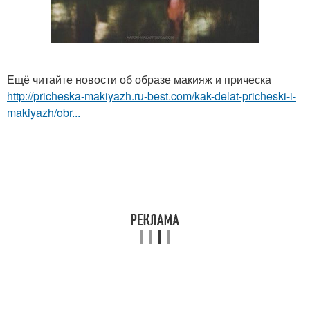
Ещё читайте новости об образе макияж и прическа
http://pricheska-makiyazh.ru-best.com/kak-delat-pricheski-i-
makiyazh/obr...