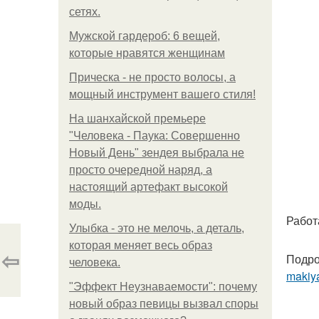
сетях.
Мужской гардероб: 6 вещей,
которые нравятся женщинам
Прическа - не просто волосы, а
мощный инструмент вашего стиля!
На шанхайской премьере
"Человека - Паука: Совершенно
Новый День" зендея выбрала не
просто очередной наряд, а
настоящий артефакт высокой
моды.
Работ
Улыбка - это не мелочь, а деталь,
которая меняет весь образ
⇦
Подро
человека.
makiya
"Эффект Неузнаваемости": почему
новый образ певицы вызвал споры