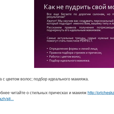
а с цветом волос; подбор идеального макияжа.
бнее читайте о стильных прическах и макияж
http://priches
zh/sti...