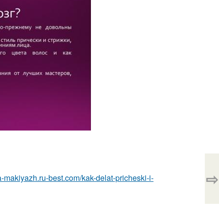
⇨
ka-makiyazh.ru-best.com/kak-delat-pricheski-i-