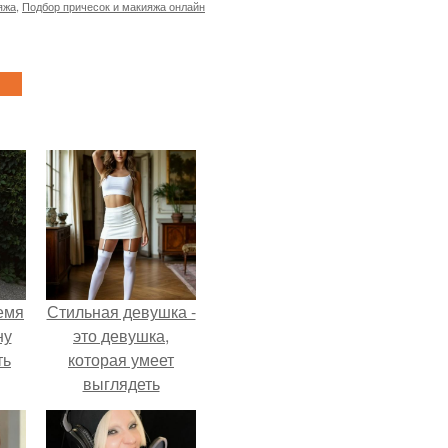
яжа
,
Подбор причесок и макияжа онлайн
емя
Стильная девушка -
ну
это девушка,
ть
которая умеет
выглядеть
привлекательно и
элегантно в любои