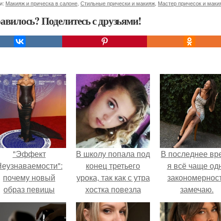
и:
Макияж и прическа в салоне
,
Стильные прически и макияж
,
Мастер причесок и маки
авилось? Поделитесь с друзьями!
"Эффект
В школу попала под
В последнее вр
еузнаваемости":
конец третьего
я всё чаще од
почему новый
урока, так как с утра
закономернос
образ певицы
хостка повезла
замечаю.
вызвал споры о
прививки делать.
гранях