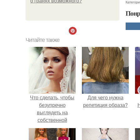
о гранях возможного?
Категори
Понр
Читайте также
Что сделать, чтобы
Для чего нужна
безупречно
репетиция образа?
Н
выглядеть на
собственной
свадьбе?