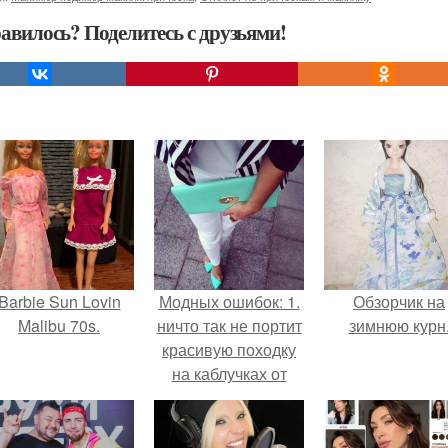
авилось? Поделитесь с друзьями!
Barbie Sun Lovin
Модных ошибок: 1.
Обзорчик на
Malibu 70s.
ничто так не портит
зимнюю курн
красивую походку
на каблучках от
бедра, как не
отклеенная
этикетка от