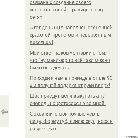
связана с создание своего
контента, своей страницы в соц
сетях.
Этот день был наполнен особенной
красотой, трепетом и невероятным
весельем!
Мой ответ на комментарий о том,
что "ну маникюр то всё таки можно
было бы сделать.
Приходи к нам в прикиде в стиле 90
х и получай подарки от руки вверх!
Щас приедут меня выкупать а тут
очередь на фотосессию со мной.
⇦
Сохраняйте мои точные черты
лица, форму губ, линию скул, носа и
.
разрез глаз.
Категори