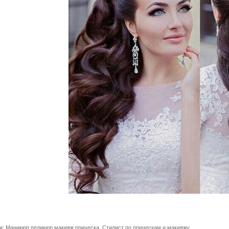
и:
Маникюр педикюр макияж прическа
,
Стилист по прическам и макияжу