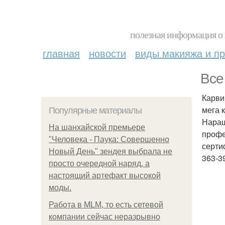
полезная информация о 
главная
новости
виды макияжа и пр
Все
Карви
мега 
Популярные материалы
Наращ
На шанхайской премьере
профе
"Человека - Паука: Совершенно
серти
Новый День" зендея выбрала не
363-3
просто очередной наряд, а
настоящий артефакт высокой
моды.
Работа в MLM, то есть сетевой
компании сейчас неразрывно