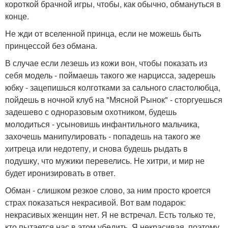
короткой брачной игры, чтобы, как обычно, обмануться в
конце.
Не жди от вселенной принца, если не можешь быть
принцессой без обмана.
В случае если лезешь из кожи вон, чтобы показать из
себя модель - поймаешь такого же нарцисса, задерешь
юбку - зацепишься колготками за сального сластолюбца,
пойдешь в ночной клуб на "Мясной Рынок" - сторгуешься
задешево с одноразовым охотником, будешь
молодиться - усыновишь инфантильного мальчика,
захочешь манипулировать - попадешь на такого же
хитреца или недотепу, и снова будешь рыдать в
подушку, что мужики перевелись. Не хитри, и мир не
будет иронизировать в ответ.
Обман - слишком резкое слово, за ним просто кроется
страх показаться некрасивой. Вот вам подарок:
некрасивых женщин нет. Я не встречал. Есть только те,
кто пытается нас в этом убедить. Я некрасивая, поэтому