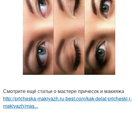
Смотрите ещё статьи о мастере причесок и макияжа
http://pricheska-makiyazh.ru-best.com/kak-delat-pricheski-i-
makiyazh/mas...