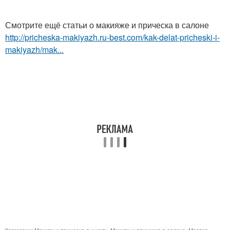
Смотрите ещё статьи о макияже и прическа в салоне
http://pricheska-makiyazh.ru-best.com/kak-delat-pricheski-i-
makiyazh/mak...
Категории:
Макияж и прическа в школу
,
Макияж и прическа в салоне
,
Мастер