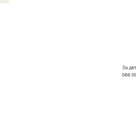
За де
066 09