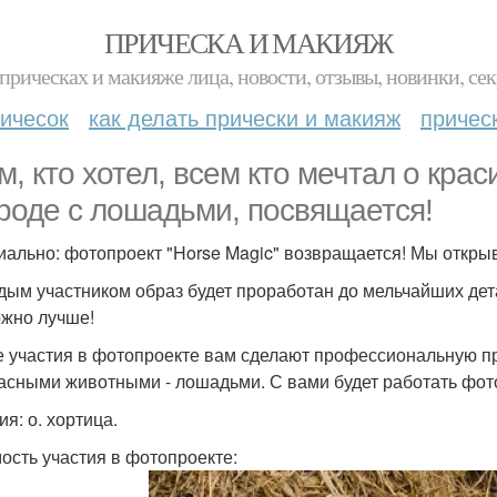
ПРИЧЕСКА И МАКИЯЖ
прическах и макияже лица, новости, отзывы, новинки, сек
ичесок
как делать прически и макияж
причес
м, кто хотел, всем кто мечтал о кр
роде с лошадьми, посвящается!
ально: фотопроект "Horse Magic" возвращается! Мы открыва
дым участником образ будет проработан до мельчайших дет
ожно лучше!
е участия в фотопроекте вам сделают профессиональную пр
асными животными - лошадьми. С вами будет работать фото
я: о. хортица.
ость участия в фотопроекте: