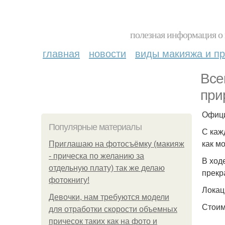
полезная информация о 
главная
новости
виды макияжа и пр
Все
при
Офици
Популярные материалы
С каж
как м
Приглашаю на фотосъёмку (макияж
- прическа по желанию за
В ход
отдельную плату) так же делаю
прекр
фотокнигу!
Локаци
Девочки, нам требуются модели
Стоим
для отработки скорости объемных
причесок таких как на фото и