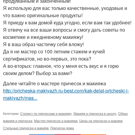
продуманным и законченным!
Я использую для вас только качественные, уходовые и
что важно оригинальные продукты!
Я приеду к вам домой куда угодно, если вам так удобнее!
Я отвечу на все ваши вопросы и смогу дать советы по
косметике и ежедневному макияжу!
Я в ваш образ частичку себя вложу!
Да я не мастер со 100 летним стажем и кучей
сертификатов, но во-первых, это пока?
А во-вторых: главное, что у меня есть вкус и я горю
своим делом? Выбор за вами?
Далее читайте о мастере причесок и макияжа
http://pricheska-makiyazh.ru-best.com/kak-delat-pricheski-i-
makiyazh/mas...
Категории:
Стилист по прическам и макияжу
,
Макияж и прическа в школу
,
Образ
макияж и прическа
,
Мастер причесок и макияжа
,
Цены на прически и макияж
,
Стильные прически и макияж
,
Прически дома