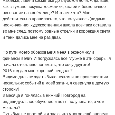
макияже, лице и косметике до глубокой ночи. А дальше,
как в тумане покупка косметики, кистей и бесконечное
рисование на своём лице? И знаете что? Мне
действительно нравилось то, что получалось (видимо
неоконченная художественная школа все-таки оставила
во мне след, поэтому ровные стрелки и коррекция света
и тени дались мне на раз два).
Но пути моего образования меня в экономику и
финансы вели? И погружаясь все глубже в эти сферы, я
начала отчетливо понимать, что хочу другого!
2016 год дал мне хороший пендаль?
Видимо дальше ждать было нельзя и по происшествии
нескольких событий в моей жизни, я свернула в другую
сторону!
3 месяца я гонялась в нижний Новгород на
индивидуальное обучение и вот я получила то, о чем
мечтала?
Путь был не простой и я знаю, что многое ещё впереди!