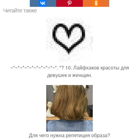
Читайте также
~*~*~*~*~*~*~*~*~*~*. *? 10. Лайфхаков красоты для
девушек и женщин.
Для чего нужна репетиция образа?