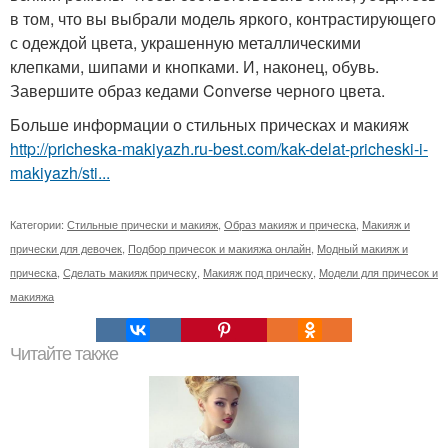
в том, что вы выбрали модель яркого, контрастирующего
с одеждой цвета, украшенную металлическими
клепками, шипами и кнопками. И, наконец, обувь.
Завершите образ кедами Converse черного цвета.
Больше информации о стильных прическах и макияж
http://pricheska-makiyazh.ru-best.com/kak-delat-pricheski-i-
makiyazh/sti...
Категории:
Стильные прически и макияж
,
Образ макияж и прическа
,
Макияж и
прически для девочек
,
Подбор причесок и макияжа онлайн
,
Модный макияж и
прическа
,
Сделать макияж прическу
,
Макияж под прическу
,
Модели для причесок и
макияжа
Читайте также