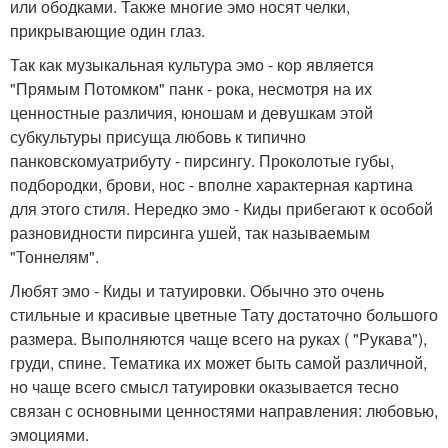
или ободками. Также многие эмо носят челки,
прикрывающие один глаз.
Так как музыкальная культура эмо - кор является
"Прямым Потомком" панк - рока, несмотря на их
ценностные различия, юношам и девушкам этой
субкультуры присуща любовь к типично
панковскомуатрибуту - пирсингу. Проколотые губы,
подбородки, брови, нос - вполне характерная картина
для этого стиля. Нередко эмо - Киды прибегают к особой
разновидности пирсинга ушей, так называемым
"Тоннелям".
Любят эмо - Киды и татуировки. Обычно это очень
стильные и красивые цветные Тату достаточно большого
размера. Выполняются чаще всего на руках ( "Рукава"),
груди, спине. Тематика их может быть самой различной,
но чаще всего смысл татуировки оказывается тесно
связан с основными ценностями направления: любовью,
эмоциями.