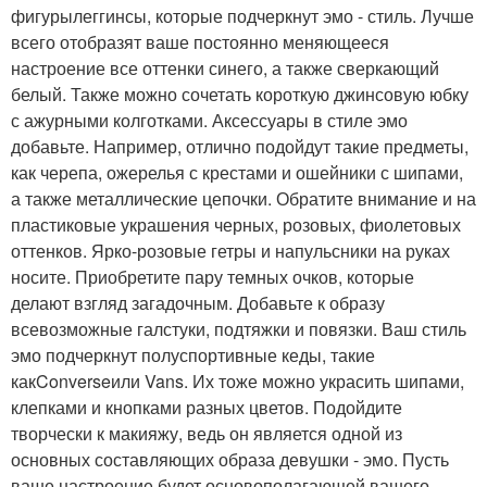
фигурылеггинсы, которые подчеркнут эмо - стиль. Лучше
всего отобразят ваше постоянно меняющееся
настроение все оттенки синего, а также сверкающий
белый. Также можно сочетать короткую джинсовую юбку
с ажурными колготками. Аксессуары в стиле эмо
добавьте. Например, отлично подойдут такие предметы,
как черепа, ожерелья с крестами и ошейники с шипами,
а также металлические цепочки. Обратите внимание и на
пластиковые украшения черных, розовых, фиолетовых
оттенков. Ярко-розовые гетры и напульсники на руках
носите. Приобретите пару темных очков, которые
делают взгляд загадочным. Добавьте к образу
всевозможные галстуки, подтяжки и повязки. Ваш стиль
эмо подчеркнут полуспортивные кеды, такие
какConverseили Vans. Их тоже можно украсить шипами,
клепками и кнопками разных цветов. Подойдите
творчески к макияжу, ведь он является одной из
основных составляющих образа девушки - эмо. Пусть
ваше настроение будет основополагающей вашего