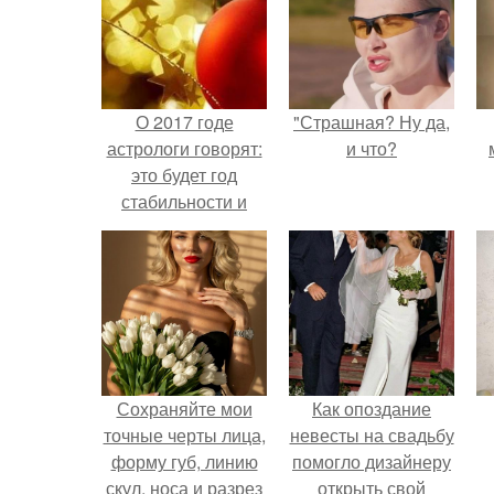
О 2017 годе
"Страшная? Ну да,
астрологи говорят:
и что?
это будет год
стабильности и
процветания, все
это принесет нам
огненный петух.
Сохраняйте мои
Как опоздание
точные черты лица,
невесты на свадьбу
форму губ, линию
помогло дизайнеру
скул, носа и разрез
открыть свой