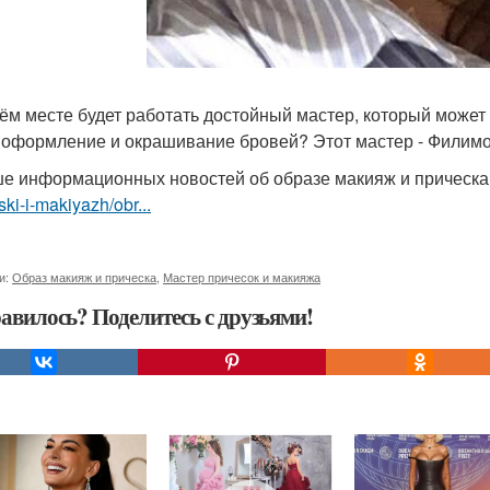
ём месте будет работать достойный мастер, который может
 оформление и окрашивание бровей? Этот мастер - Филим
е информационных новостей об образе макияж и прическ
ski-i-makiyazh/obr...
и:
Образ макияж и прическа
,
Мастер причесок и макияжа
авилось? Поделитесь с друзьями!