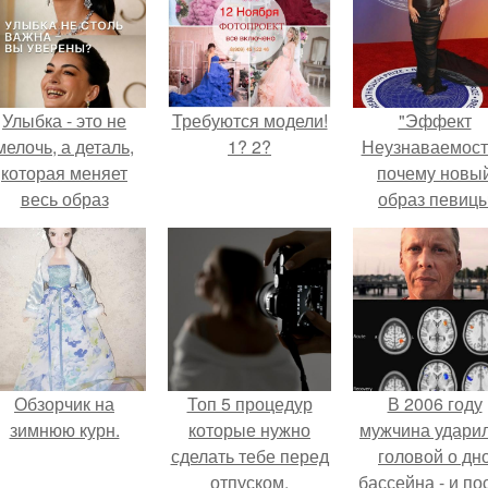
Улыбка - это не
Требуются модели!
"Эффект
мелочь, а деталь,
1? 2?
Неузнаваемост
которая меняет
почему новы
весь образ
образ певиц
человека.
вызвал споры
гранях
возможного?
Обзорчик на
Топ 5 процедур
В 2006 году
зимнюю курн.
которые нужно
мужчина удари
сделать тебе перед
головой о дн
отпуском.
бассейна - и по