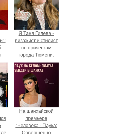
Я Таня Гилева -
и":
визажист и стилист
й
по прическам
ы
города Тюмени.
 о
На шанхайской
лся
премьере
о
"Человека - Паука:
сле
Совершенно