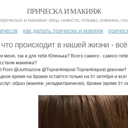
ПРИЧЕСКА И МАКИЯЖ
прическах и макияже лица, новости, отзывы, новинки, сек
ичесок
как делать прически и макияж
причес
 что происходит в нашей жизни - вс
ля меня, так и для тебя Юленька? Всего самого - самого 
усством макияжа?
t From @Julihazova @Toprankrepost Toprankrepost девочки?
дное время на бровки остаётся только на 31 октября и все!
услуг: образ (макияж, укладки/прически), бровки (кроме 31 о