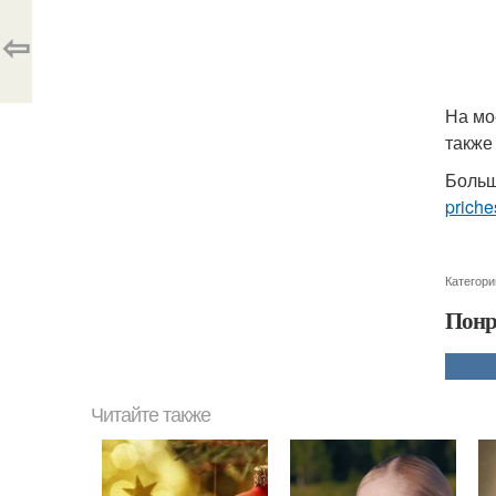
⇦
На мо
также
Больш
priche
Категори
Понр
Читайте также