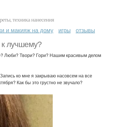
реты, техника нанесения
ки и макияж на дому
игры
отзывы
ё к лучшему?
тебе? Люби? Твори? Гори? Нашим красивым делом
 Запись ко мне я закрываю насовсем на все
ктября? Как бы это грустно не звучало?