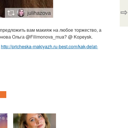
⇨
 предложить вам макияж на любое торжество, а
онова Ольга @Filimonova_mua? @ Kopeysk.
а
http://pricheska-makiyazh.ru-best.com/kak-delat-