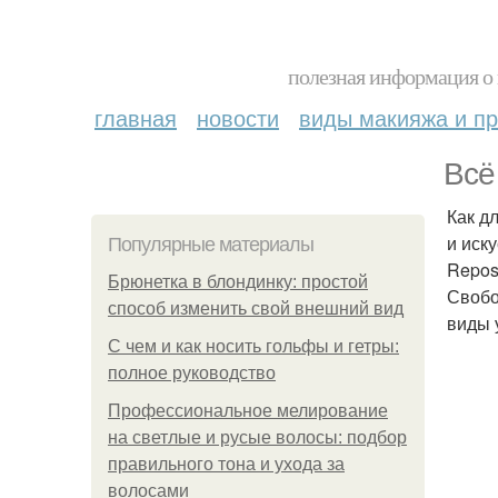
полезная информация о 
главная
новости
виды макияжа и пр
Всё
Как д
и иск
Популярные материалы
Repos
Брюнетка в блондинку: простой
Свобо
способ изменить свой внешний вид
виды 
С чем и как носить гольфы и гетры:
полное руководство
Профессиональное мелирование
на светлые и русые волосы: подбор
правильного тона и ухода за
волосами