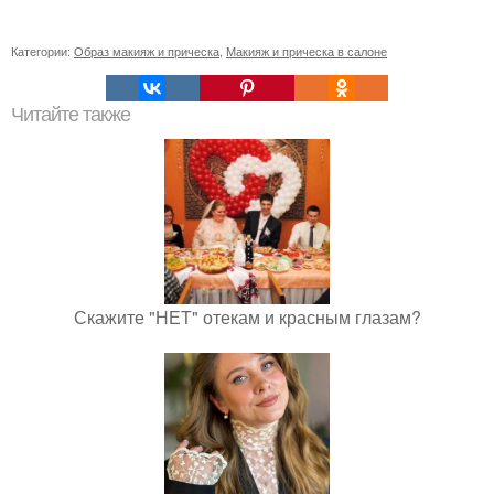
Категории:
Образ макияж и прическа
,
Макияж и прическа в салоне
Читайте также
Скажите "НЕТ" отекам и красным глазам?