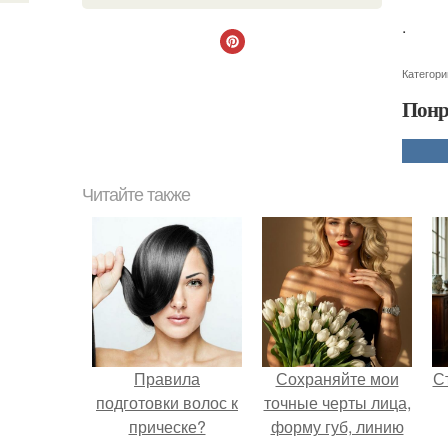
.
Категори
Понр
Читайте также
Правила
Сохраняйте мои
С
подготовки волос к
точные черты лица,
прическе?
форму губ, линию