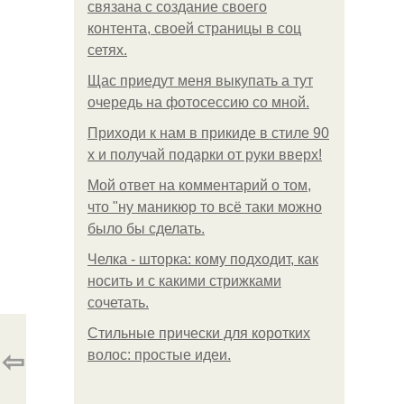
связана с создание своего
контента, своей страницы в соц
сетях.
Щас приедут меня выкупать а тут
очередь на фотосессию со мной.
Приходи к нам в прикиде в стиле 90
х и получай подарки от руки вверх!
Мой ответ на комментарий о том,
что "ну маникюр то всё таки можно
было бы сделать.
Челка - шторка: кому подходит, как
носить и с какими стрижками
сочетать.
Стильные прически для коротких
⇦
волос: простые идеи.