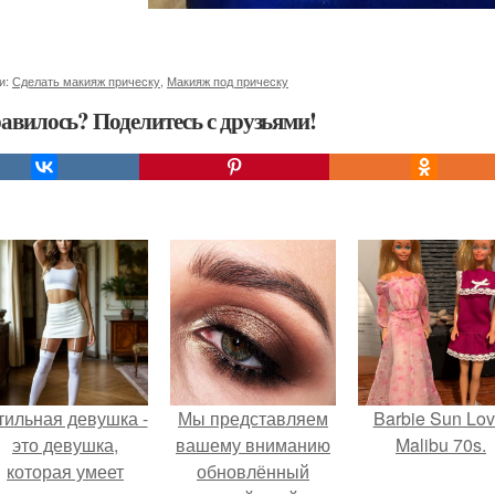
и:
Сделать макияж прическу
,
Макияж под прическу
авилось? Поделитесь с друзьями!
тильная девушка -
Мы представляем
Barbie Sun Lov
это девушка,
вашему вниманию
Malibu 70s.
которая умеет
обновлённый