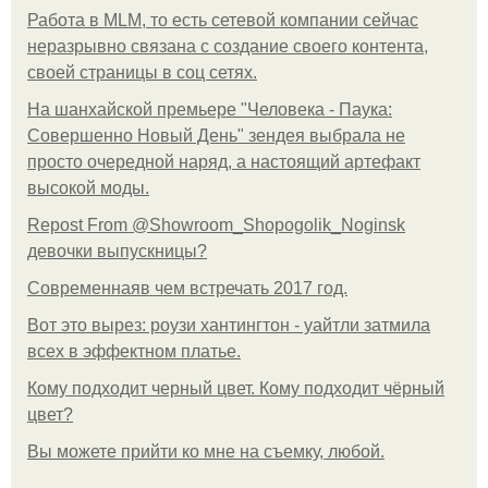
Работа в MLM, то есть сетевой компании сейчас
неразрывно связана с создание своего контента,
своей страницы в соц сетях.
На шанхайской премьере "Человека - Паука:
Совершенно Новый День" зендея выбрала не
просто очередной наряд, а настоящий артефакт
высокой моды.
Repost From @Showroom_Shopogolik_Noginsk
девочки выпускницы?
Современнаяв чем встречать 2017 год.
Вот это вырез: роузи хантингтон - уайтли затмила
всех в эффектном платьe.
Кому подходит черный цвет. Кому подходит чёрный
цвет?
Вы можете прийти ко мне на съемку, любой.