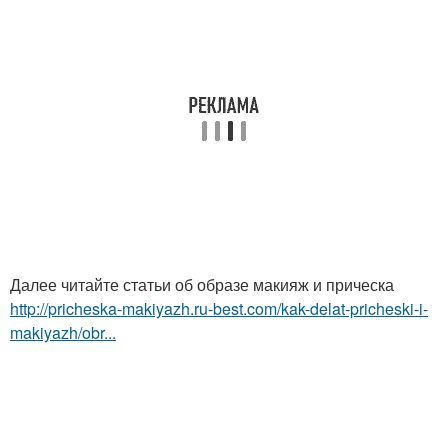
Далее читайте статьи об образе макияж и прическа
http://pricheska-makiyazh.ru-best.com/kak-delat-pricheski-i-
makiyazh/obr...