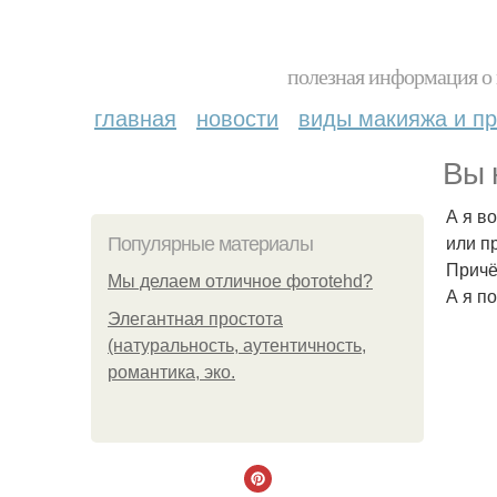
полезная информация о 
главная
новости
виды макияжа и пр
Вы 
А я в
или п
Популярные материалы
Причё
Мы делаем отличное фотоtehd?
А я п
Элегантная простота
(натуральность, аутентичность,
романтика, эко.