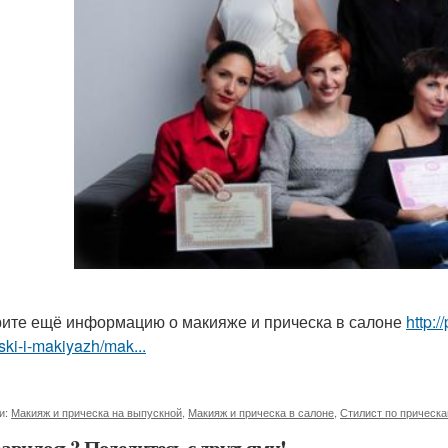
ите ещё информацию о макияже и прическа в салоне
http:
ski-i-makiyazh/mak...
и:
Макияж и прическа на выпускной
,
Макияж и прическа в салоне
,
Стилист по прическ