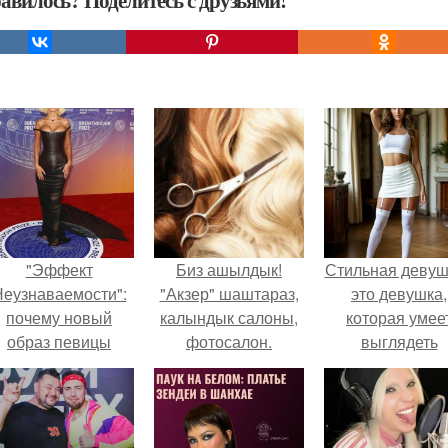
авилось? Поделитесь с друзьями!
"Эффект
Биз ашылдык!
Стильная девуш
еузнаваемости":
"Акзер" шаштараз,
это девушка,
почему новый
калындык салоны,
которая умее
образ певицы
фотосалон.
выглядеть
вызвал споры о
привлекательн
гранях
элегантно в лю
возможного?
ситуации.