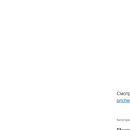
Смотр
priche
Категори