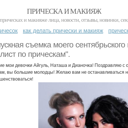
ПРИЧЕСКА И МАКИЯЖ
прическах и макияже лица, новости, отзывы, новинки, сек
ичесок
как делать прически и макияж
причес
ускная съемка моего сентябрьского
илист по прическам".
ие мои девочки Айгуль, Наташа и Дианочка! Поздравляю с 
ам, вы большие молодцы! Желаю вам не останавливаться на
шенствоваться!