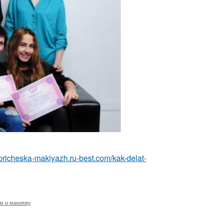
//pricheska-makiyazh.ru-best.com/kak-delat-
ам и макияжу