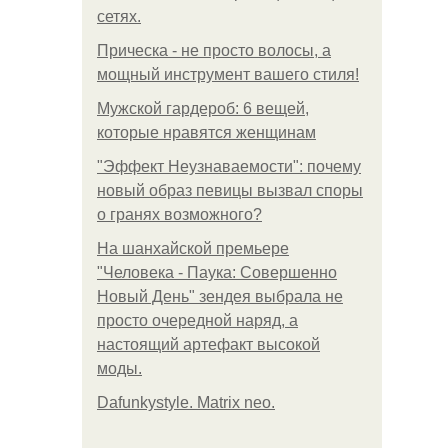
сетях.
Прическа - не просто волосы, а
мощный инструмент вашего стиля!
Мужской гардероб: 6 вещей,
которые нравятся женщинам
"Эффект Неузнаваемости": почему
новый образ певицы вызвал споры
о гранях возможного?
На шанхайской премьере
"Человека - Паука: Совершенно
Новый День" зендея выбрала не
просто очередной наряд, а
настоящий артефакт высокой
моды.
Dafunkystyle. Matrix neo.