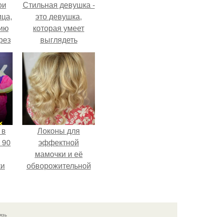
ои
Стильная девушка -
ца,
это девушка,
нию
которая умеет
рез
выглядеть
привлекательно и
элегантно в любои
ситуации.
 в
Локоны для
 90
эффектной
мамочки и её
ки
обворожительной
дочурки.
язь