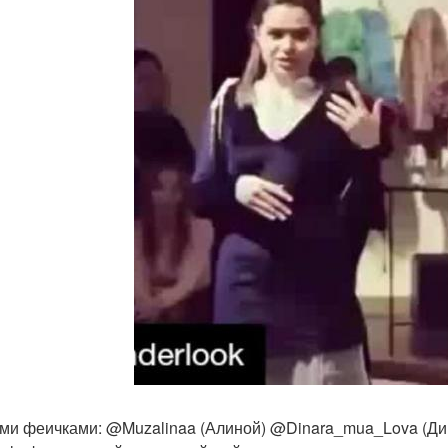
ми феичками: @Muzalinaa (Алиной) @Dinara_mua_Lova (Дин