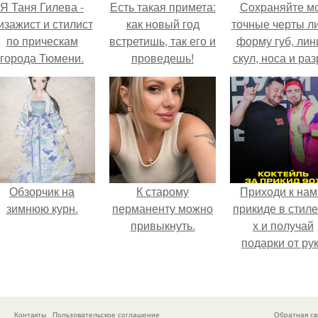
Я Таня Гилева -
Есть такая примета:
Сохраняйте м
изажист и стилист
как новый год
точные черты ли
по прическам
встретишь, так его и
форму губ, ли
города Тюмени.
проведешь!
скул, носа и раз
глаз.
Обзорчик на
К старому
Приходи к нам
зимнюю курн.
перманенту можно
прикиде в стиле
привыкнуть.
х и получай
подарки от ру
вверх!
Контакты
Пользовательское соглашение
Обратная св