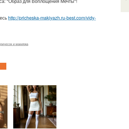
са: "Образ для Воплощения Мечты"!
десь
http://pricheska-makiyazh.ru-best.com/vidy-
причесок и макияжа