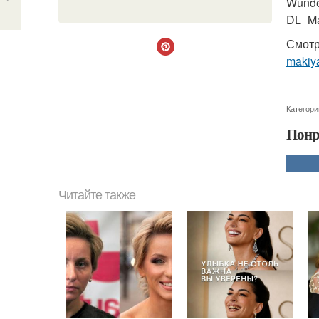
Wunde
DL_Mak
Смотр
makiya
Категори
Понр
Читайте также