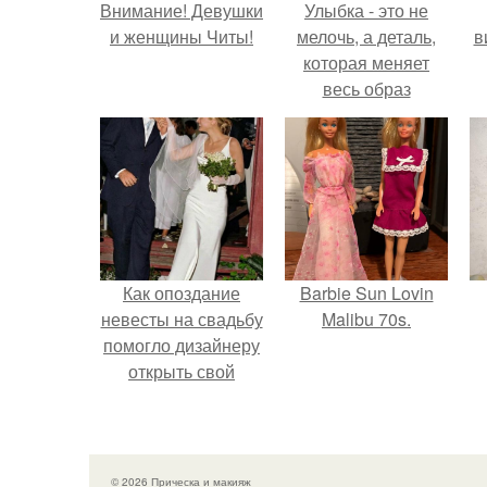
Внимание! Девушки
Улыбка - это не
и женщины Читы!
мелочь, а деталь,
в
которая меняет
весь образ
человека.
Как опоздание
Barbie Sun Lovin
невесты на свадьбу
Malibu 70s.
помогло дизайнеру
открыть свой
бренд.
© 2026 Прическа и макияж