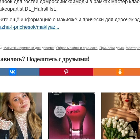
rlook для гостей домроссийскоймоды в рамках мастер клас
eupartist DL_Hairstilist.
ите ещё информацию о макияже и прически для девочек з
zha-i-prichesok/makiyaz...
и:
Макияж и прически для девочек
,
Образ макияж и прическа
,
Прически дома
,
Мастер 
авилось? Поделитесь с друзьями!