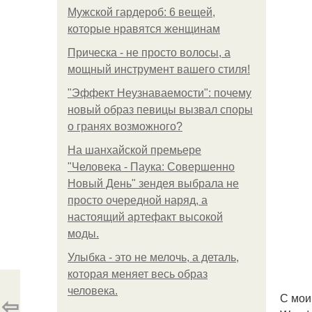
Мужской гардероб: 6 вещей,
которые нравятся женщинам
Прическа - не просто волосы, а
мощный инструмент вашего стиля!
"Эффект Неузнаваемости": почему
новый образ певицы вызвал споры
о гранях возможного?
На шанхайской премьере
"Человека - Паука: Совершенно
Новый День" зендея выбрала не
просто очередной наряд, а
настоящий артефакт высокой
моды.
Улыбка - это не мелочь, а деталь,
которая меняет весь образ
человека.
С мои
⇦