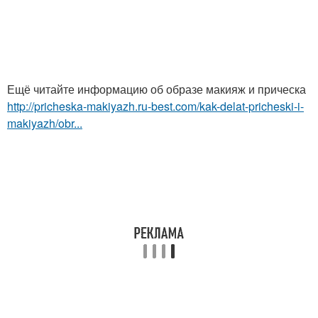
Ещё читайте информацию об образе макияж и прическа
http://pricheska-makiyazh.ru-best.com/kak-delat-pricheski-i-
makiyazh/obr...