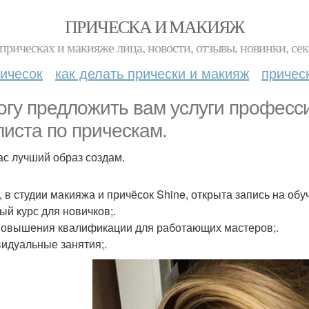
ПРИЧЕСКА И МАКИЯЖ
прическах и макияже лица, новости, отзывы, новинки, сек
ичесок
как делать прически и макияж
причес
огу предложить вам услуги професс
листа по прическам.
ас лучший образ создам.
, в студии макияжа и причёсок Shine, открыта запись на об
ый курс для новичков;.
повышения квалификации для работающих мастеров;.
идуальные занятия;.