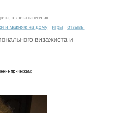
реты, техника нанесения
ки и макияж на дому
игры
отзывы
ионального визажиста и
учение прическам: