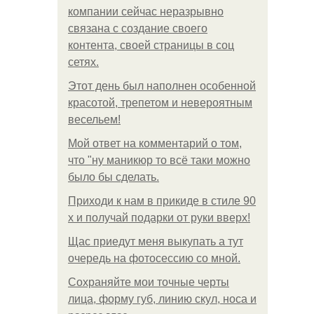
компании сейчас неразрывно
связана с создание своего
контента, своей страницы в соц
сетях.
Этот день был наполнен особенной
красотой, трепетом и невероятным
весельем!
Мой ответ на комментарий о том,
что "ну маникюр то всё таки можно
было бы сделать.
Приходи к нам в прикиде в стиле 90
х и получай подарки от руки вверх!
Щас приедут меня выкупать а тут
очередь на фотосессию со мной.
Сохраняйте мои точные черты
лица, форму губ, линию скул, носа и