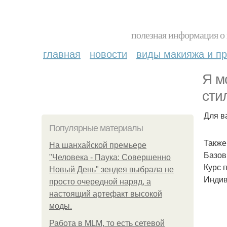
полезная информация о 
главная
новости
виды макияжа и пр
Я м
сти
Для в
Популярные материалы
Также
На шанхайской премьере
Базов
"Человека - Паука: Совершенно
Курс 
Новый День" зендея выбрала не
Индив
просто очередной наряд, а
настоящий артефакт высокой
моды.
Работа в MLM, то есть сетевой