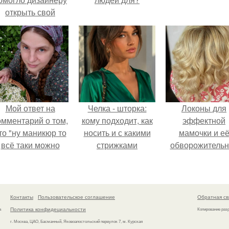
открыть свой
бренд.
Мой ответ на
Челка - шторка:
Локоны для
омментарий о том,
кому подходит, как
эффектной
то "ну маникюр то
носить и с какими
мамочки и е
всё таки можно
стрижками
обворожительн
было бы сделать.
сочетать.
дочурки.
Контакты
Пользовательское соглашение
Обратная св
Политика конфидециальности
а
Копирование раз
г. Москва, ЦАО, Басманный, Яковоапостольский переулок 7, м. Курская