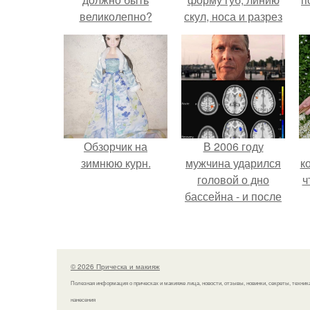
великолепно?
скул, носа и разрез
глаз.
Обзорчик на
В 2006 году
зимнюю курн.
мужчина ударился
к
головой о дно
ч
бассейна - и после
этого его жизнь
изменилась самым
странным образом.
© 2026 Прическа и макияж
Полезная информация о прическах и макияже лица, новости, отзывы, новинки, секреты, техник
нанесения