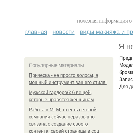
полезная информация о 
главная
новости
виды макияжа и пр
Я н
Предп
Модел
Популярные материалы
бровк
Прическа - не просто волосы, а
Запис
мощный инструмент вашего стиля!
Для д
Мужской гардероб: 6 вещей,
которые нравятся женщинам
Работа в MLM, то есть сетевой
компании сейчас неразрывно
связана с создание своего
контента, своей страницы в соц