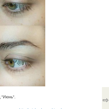
 "Июнь".
⇨