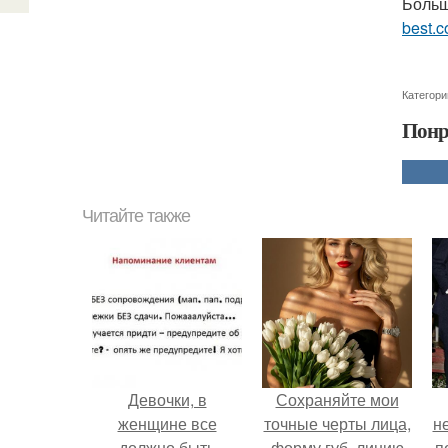
Больш
best.c
Категори
Понр
Читайте также
Девочки, в
Сохраняйте мои
женщине все
точные черты лица,
н
должно быть
форму губ, линию
п