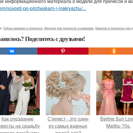
е информационного материала о модели для причесок и м
om/novosti-po-pricheskam-i-makiyazhu/...
и:
Образ макияж и прическа
,
Модели для причесок и макияжа
,
Макияж и прически для 
авилось? Поделитесь с друзьями!
Как опоздание
Стилист - это один
Barbie Sun Lov
евесты на свадьбу
из самых важных
Malibu 70s.
омогло дизайнеру
людей для?