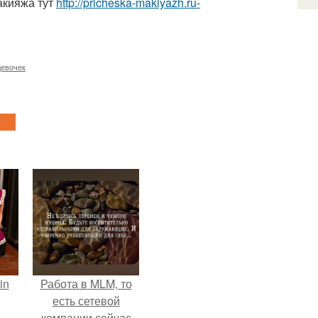
акияжа тут
http://pricheska-makiyazh.ru-
девочек
in
Работа в MLM, то
есть сетевой
компании сейчас