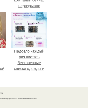
неразрывно
связана с создание
своего контента,
своей страницы в
соц сетях.
Надоело каждый
раз листать
ё
бесконечные
ой
списки одежды и
заново собирать
любимый лук по
кусочкам?
язь
решено при указании обратной гиперссылки.