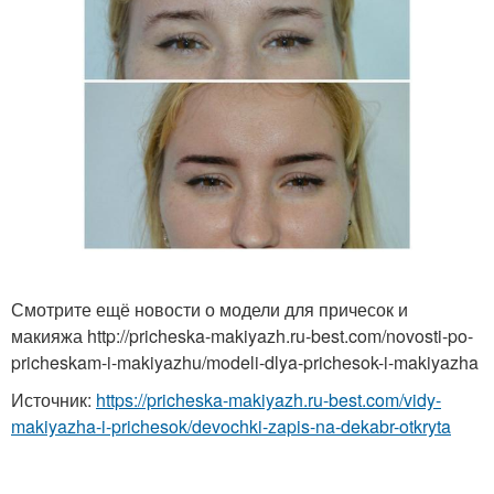
Смотрите ещё новости о модели для причесок и
макияжа http://pricheska-makiyazh.ru-best.com/novosti-po-
pricheskam-i-makiyazhu/modeli-dlya-prichesok-i-makiyazha
Источник:
https://pricheska-makiyazh.ru-best.com/vidy-
makiyazha-i-prichesok/devochki-zapis-na-dekabr-otkryta