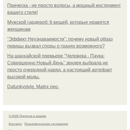
Прическа - не просто волосы, а мощный инструмент
вашего стиля!
Мужской гардероб: 6 вещей, которые нравятся
женщинам
"Эффект Неузнаваемости": почему новый образ
певицы вызвал споры о гранях возможного?
На шанхайской премьере "Человека - Паука:
Совершенно Новый День" зендея выбрала не
просто очередной наряд, а настоящий артефакт
высокой моды.
Dafunkystyle. Matrix neo.
© 2026 Прическа и макияж
Контакты
Пользовательское соглашение