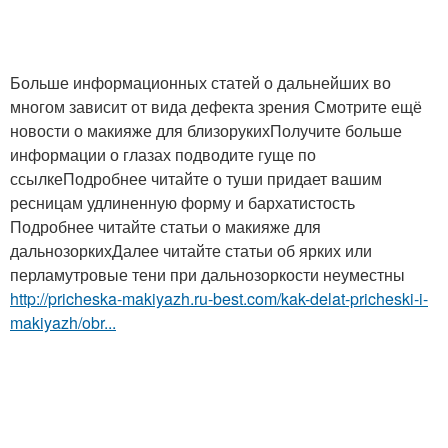
Больше информационных статей о дальнейших во
многом зависит от вида дефекта зрения Смотрите ещё
новости о макияже для близорукихПолучите больше
информации о глазах подводите гуще по
ссылкеПодробнее читайте о туши придает вашим
ресницам удлиненную форму и бархатистость
Подробнее читайте статьи о макияже для
дальнозоркихДалее читайте статьи об ярких или
перламутровые тени при дальнозоркости неуместны
http://pricheska-makiyazh.ru-best.com/kak-delat-pricheski-i-
makiyazh/obr...