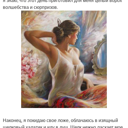
я знаю, что этот день приготовил для меня целый ворох
волшебства и сюрпризов.
Наконец, я покидаю свое ложе, облачаюсь в изящный
шелковый халатик и иду в душ. Шелк нежно ласкает мое