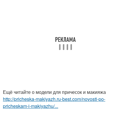
Ещё читайте о модели для причесок и макияжа
http://pricheska-makiyazh.ru-best.com/novosti-po-
pricheskam-i-makiyazhu/...