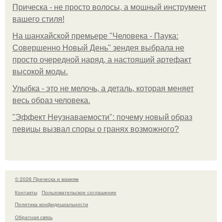
Прическа - не просто волосы, а мощный инструмент
вашего стиля!
На шанхайской премьере "Человека - Паука:
Совершенно Новый День" зендея выбрала не
просто очередной наряд, а настоящий артефакт
высокой моды.
Улыбка - это не мелочь, а деталь, которая меняет
весь образ человека.
"Эффект Неузнаваемости": почему новый образ
певицы вызвал споры о гранях возможного?
© 2026 Прическа и макияж
Контакты
Пользовательское соглашение
Политика конфидециальности
Обратная связь