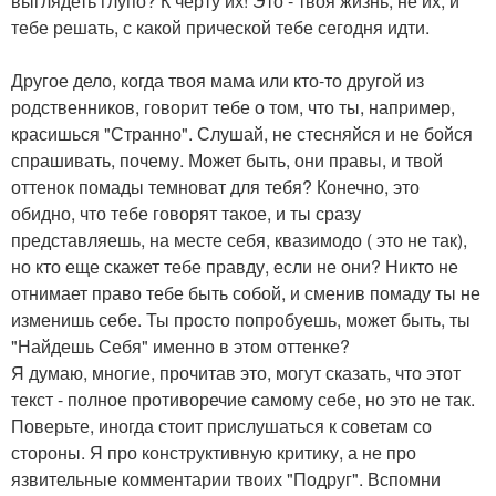
выглядеть глупо? К черту их! Это - твоя жизнь, не их, и
тебе решать, с какой прической тебе сегодня идти.
Другое дело, когда твоя мама или кто-то другой из
родственников, говорит тебе о том, что ты, например,
красишься "Странно". Слушай, не стесняйся и не бойся
спрашивать, почему. Может быть, они правы, и твой
оттенок помады темноват для тебя? Конечно, это
обидно, что тебе говорят такое, и ты сразу
представляешь, на месте себя, квазимодо ( это не так),
но кто еще скажет тебе правду, если не они? Никто не
отнимает право тебе быть собой, и сменив помаду ты не
изменишь себе. Ты просто попробуешь, может быть, ты
"Найдешь Себя" именно в этом оттенке?
Я думаю, многие, прочитав это, могут сказать, что этот
текст - полное противоречие самому себе, но это не так.
Поверьте, иногда стоит прислушаться к советам со
стороны. Я про конструктивную критику, а не про
язвительные комментарии твоих "Подруг". Вспомни