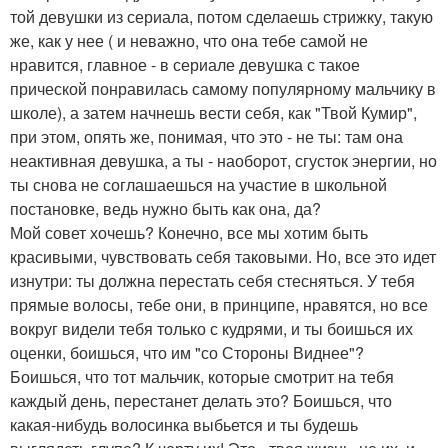
той девушки из сериала, потом сделаешь стрижку, такую
же, как у нее ( и неважно, что она тебе самой не
нравится, главное - в сериале девушка с такое
прической понравилась самому популярному мальчику в
школе), а затем начнешь вести себя, как "Твой Кумир",
при этом, опять же, понимая, что это - не ты: там она
неактивная девушка, а ты - наоборот, сгусток энергии, но
ты снова не соглашаешься на участие в школьной
постановке, ведь нужно быть как она, да?
Мой совет хочешь? Конечно, все мы хотим быть
красивыми, чувствовать себя таковыми. Но, все это идет
изнутри: ты должна перестать себя стесняться. У тебя
прямые волосы, тебе они, в принципе, нравятся, но все
вокруг видели тебя только с кудрями, и ты боишься их
оценки, боишься, что им "со Стороны Виднее"?
Боишься, что тот мальчик, которые смотрит на тебя
каждый день, перестанет делать это? Боишься, что
какая-нибудь волосинка выбьется и ты будешь