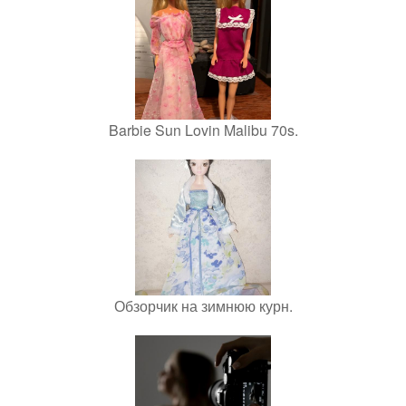
Barbie Sun Lovin Malibu 70s.
Обзорчик на зимнюю курн.