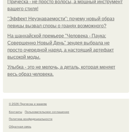
Прическа - не просто волосы, а мощный инструмент
вашего стиля!
"Эффект Неузнаваемости": почему новый образ
певицы вызвал споры о гранях возможного?
На шанхайской премьере "Человека - Паука:
Совершенно Новый День" зендея выбрала не
просто очередной наряд, а настоящий артефакт
высокой моды.
Улыбка - это не мелочь, а деталь, которая меняет
весь образ человека.
© 2026 Прическа и макияж
Контакты
Пользовательское соглашение
Политика конфидециальности
Обратная связь