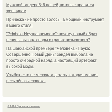
Мужской гардероб: 6 вещей, которые нравятся
женщинам
Прическа - не просто волосы, а мощный инструмент
вашего стиля!
"Эффект Неузнаваемости": почему новый образ
певицы вызвал споры о гранях возможного?
На шанхайской премьере "Человека - Паука:
Совершенно Новый День" зендея выбрала не
просто очередной наряд, а настоящий артефакт
высокой моды.
Улыбка - это не мелочь, а деталь, которая меняет
весь образ человека.
© 2026 Прическа и макияж