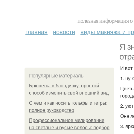
полезная информация о 
главная
новости
виды макияжа и пр
Я з
отр
И вот
Популярные материалы
1. ну 
Брюнетка в блондинку: простой
Цветы
способ изменить свой внешний вид
город
С чем и как носить гольфы и гетры:
2. ую
полное руководство
Она л
Профессиональное мелирование
3. ярк
на светлые и русые волосы: подбор