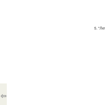
5. "Ле
⇦