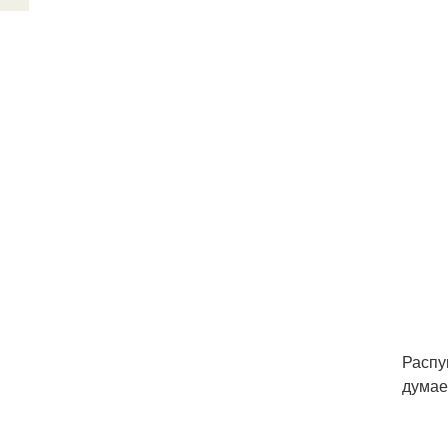
Распу
думае