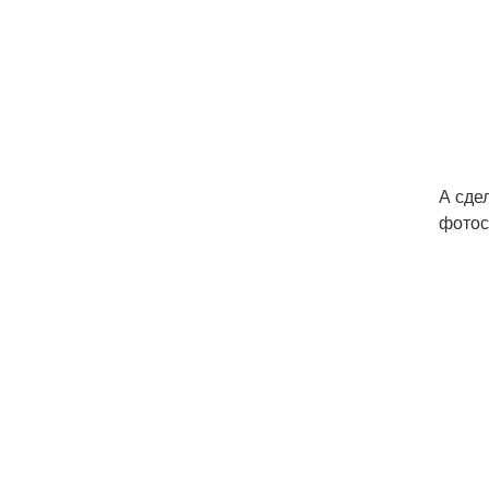
А сде
фотос