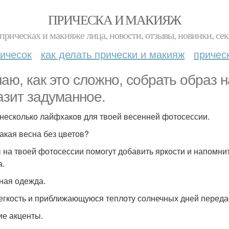
ПРИЧЕСКА И МАКИЯЖ
прическах и макияже лица, новости, отзывы, новинки, сек
ичесок
как делать прически и макияж
причес
наю, как это сложно, собрать образ
азит задуманное.
 несколько лайфхаков для твоей весенней фотосессии.
какая весна без цветов?
 на твоей фотосессии помогут добавить яркости и напомнить
а.
тная одежда.
егкость и приближающуюся теплоту солнечных дней переда
ие акценты.