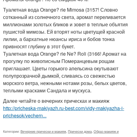
Туалетная вода Orange? rie Mimosa (3157! Словно
сотканный из солнечного света, аромат переливается
миллионами золотых бликов и зовет в теплые объятия
пушистой мимозы. Ей вторят ноты цветущей красной
лилии, а бархатные нюансы ириса и бобов тонка
привносят глубину в этот букет.
Туалетная вода Orange? rie Ne? Roli (3166! Аромат на
прогулку по живописным Померанцевым рощам
приглашает. Цветы горького апельсина окутывают
полупрозрачной дымкой, сливаясь со свежестью
морского ветра, нежными нотами розы, белых цветов,
теплыми красками Сандала и мускуса.
Далее читайте о вечерних прическах и макияж
http://pricheska-makiyazh.ru-best.com/vidy-makiyazha-i-
prichesok/vechern...
Категории:
Вечерние прически и макияж
,
Прически дома
,
Образ макияж и