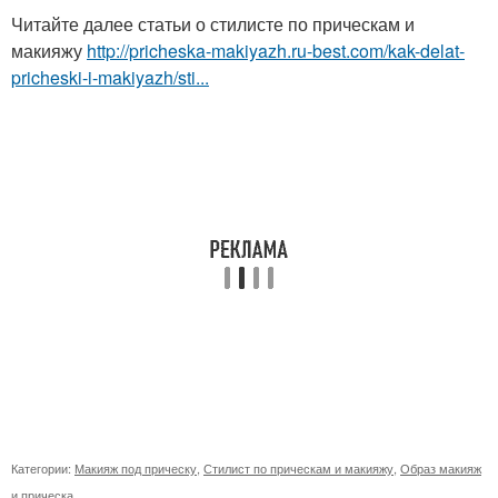
Читайте далее статьи о стилисте по прическам и
макияжу
http://pricheska-makiyazh.ru-best.com/kak-delat-
pricheski-i-makiyazh/sti...
Категории:
Макияж под прическу
,
Стилист по прическам и макияжу
,
Образ макияж
и прическа