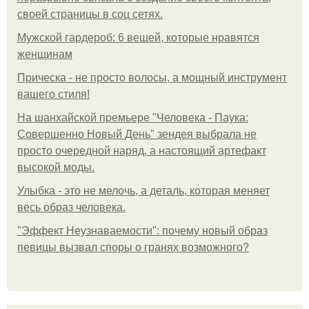
своей страницы в соц сетях.
Мужской гардероб: 6 вещей, которые нравятся
женщинам
Прическа - не просто волосы, а мощный инструмент
вашего стиля!
На шанхайской премьере "Человека - Паука:
Совершенно Новый День" зендея выбрала не
просто очередной наряд, а настоящий артефакт
высокой моды.
Улыбка - это не мелочь, а деталь, которая меняет
весь образ человека.
"Эффект Неузнаваемости": почему новый образ
певицы вызвал споры о гранях возможного?