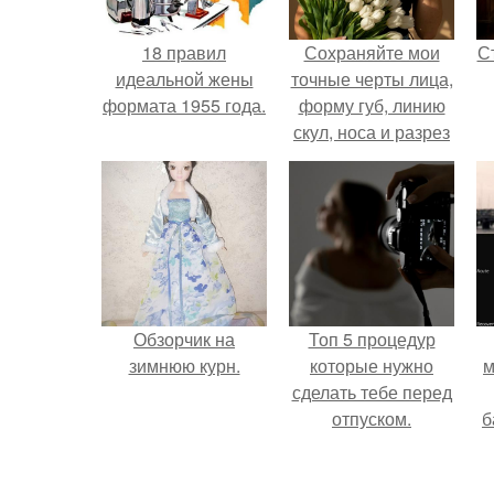
18 правил
Сохраняйте мои
С
идеальной жены
точные черты лица,
формата 1955 года.
форму губ, линию
скул, носа и разрез
глаз.
э
Обзорчик на
Топ 5 процедур
зимнюю курн.
которые нужно
м
сделать тебе перед
отпуском.
б
и