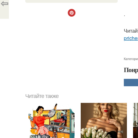
⇦
.
Читай
priche
Категори
Понр
Читайте также