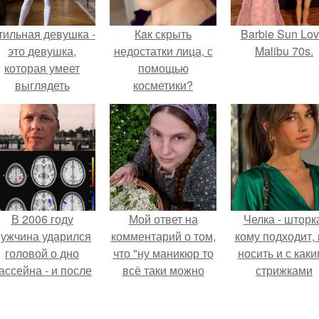
тильная девушка -
Кaк скрыть
Barbie Sun Lov
это девушка,
недостатки лица, с
Malibu 70s.
которая умеет
помощью
выглядеть
косметики?
привлекательно и
легантно в любои
ситуации.
В 2006 году
Мой ответ на
Челка - шторк
ужчина ударился
комментарий о том,
кому подходит, 
головой о дно
что "ну маникюр то
носить и с как
ассейна - и после
всё таки можно
стрижками
этого его жизнь
было бы сделать.
сочетать.
зменилась самым