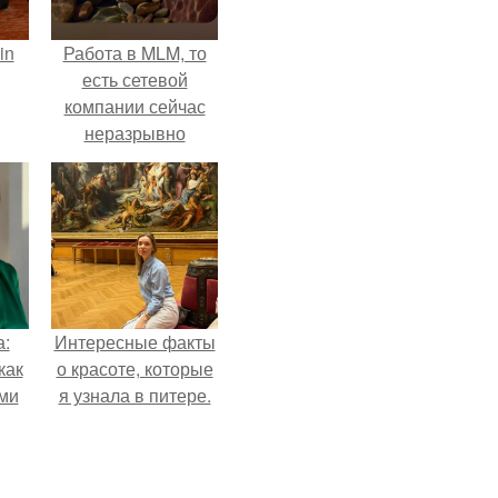
in
Работа в MLM, то
есть сетевой
компании сейчас
неразрывно
связана с создание
своего контента,
своей страницы в
соц сетях.
а:
Интересные факты
как
о красоте, которые
ими
я узнала в питере.