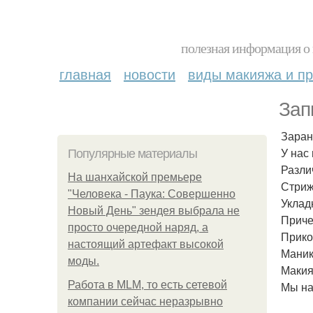
полезная информация о 
главная
новости
виды макияжа и пр
Зап
Заран
У нас
Популярные материалы
Разли
На шанхайской премьере
Стриж
"Человека - Паука: Совершенно
Уклад
Новый День" зендея выбрала не
Приче
просто очередной наряд, а
Прико
настоящий артефакт высокой
Маник
моды.
Макия
Работа в MLM, то есть сетевой
Мы на
компании сейчас неразрывно