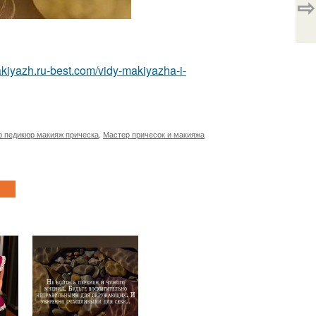
⇨
akiyazh.ru-best.com/vidy-makiyazha-i-
 педикюр макияж прическа
,
Мастер причесок и макияжа