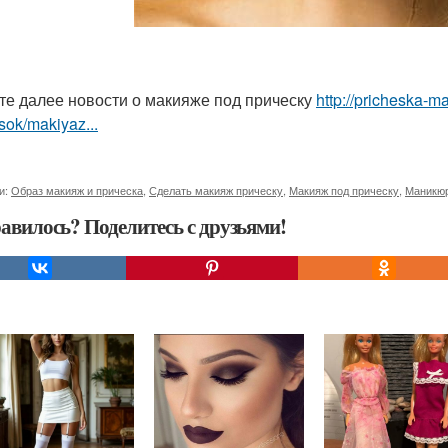
те далее новости о макияже под прическу
http://pricheska-m
sok/makiyaz...
и:
Образ макияж и прическа
,
Сделать макияж прическу
,
Макияж под прическу
,
Маникюр
авилось? Поделитесь с друзьями!