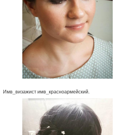
Имв_визажист имв_красноармейский.