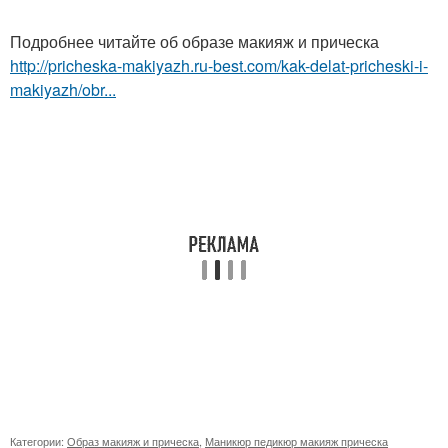
Подробнее читайте об образе макияж и прическа
http://pricheska-makiyazh.ru-best.com/kak-delat-pricheski-i-
makiyazh/obr...
Категории:
Образ макияж и прическа
,
Маникюр педикюр макияж прическа