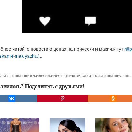
бнее читайте новости о ценах на прически и макияж тут
htt
skam-i-makiyazhu/...
и:
Мастер причесок и макияжа
,
Макияж под прическу
,
Сделать макияж прическу
,
Цены 
авилось? Поделитесь с друзьями!