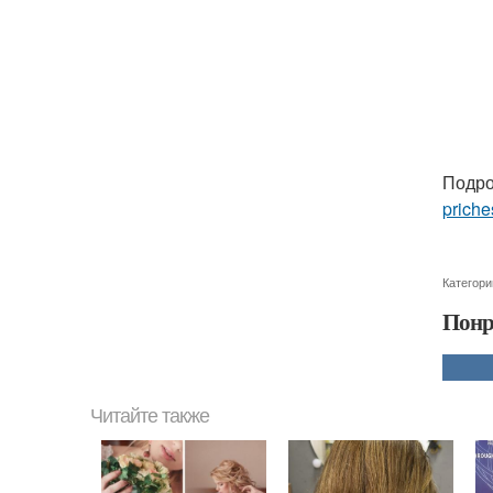
Подро
priche
Категори
Понр
Читайте также