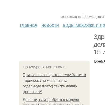
полезная информация о 
главная
новости
виды макияжа и пр
Здр
дол
15 
Время
Популярные материалы
Приглашаю на фотосъёмку (макияж
- прическа по желанию за
отдельную плату) так же делаю
фотокнигу!
Девочки, нам требуются модели