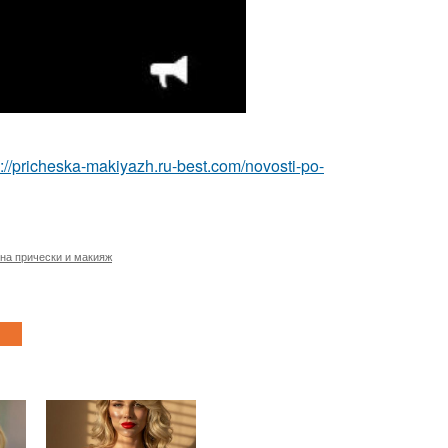
p://pricheska-makiyazh.ru-best.com/novosti-po-
на прически и макияж