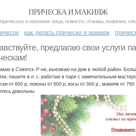
ПРИЧЕСКА И МАКИЯЖ
прическах и макияже лица, новости, отзывы, новинки, сек
ичесок
как делать прически и макияж
причес
авствуйте, предлагаю свои услуги п
ческам!
маю в Советск. Р-не, выезжаю на дом в любой район. Больш
тки, пишите в л. с. работаю в паре с замечательным масте
ски от 600 р, локоны от 500 р, косы от 300 р., макияж от 7
етесь довольны