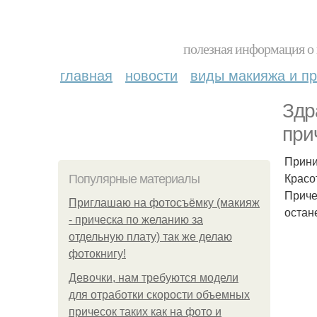
полезная информация о 
главная
новости
виды макияжа и пр
Здр
при
Прини
Красо
Популярные материалы
Приче
Приглашаю на фотосъёмку (макияж
остан
- прическа по желанию за
отдельную плату) так же делаю
фотокнигу!
Девочки, нам требуются модели
для отработки скорости объемных
причесок таких как на фото и