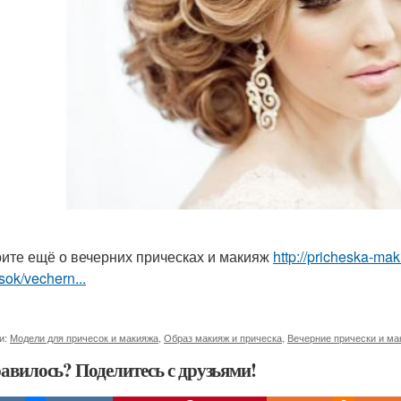
ите ещё о вечерних прическах и макияж
http://pricheska-ma
sok/vechern...
и:
Модели для причесок и макияжа
,
Образ макияж и прическа
,
Вечерние прически и ма
авилось? Поделитесь с друзьями!