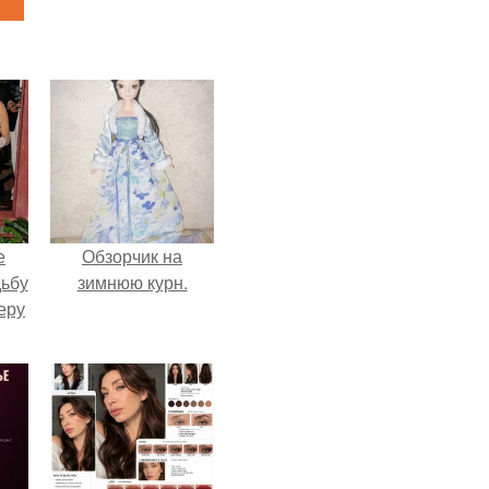
е
Обзорчик на
дьбу
зимнюю курн.
еру