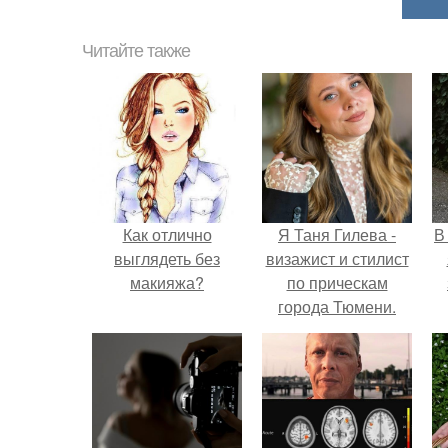
Читайте также
Как отлично
Я Таня Гилева -
В
выглядеть без
визажист и стилист
макияжа?
по прическам
города Тюмени.