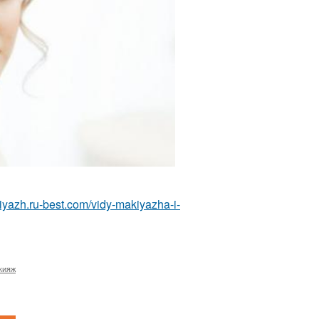
kiyazh.ru-best.com/vidy-makiyazha-i-
кияж