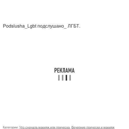
Podslusha_Lgbt подслушано_ ЛГБТ.
Категории:
Что сначала макияж или прическа
,
Вечерние прически и макияж