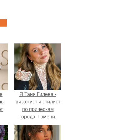
не
Я Таня Гилева -
ь,
визажист и стилист
ет
по прическам
города Тюмени.