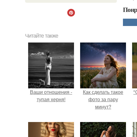
Понр
Читайте также
Ваши отношения -
Как сделать такое
"
тупая херня!
фото за пару
минут?