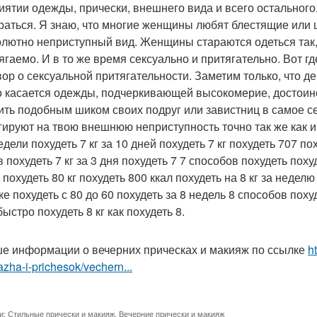
иятии одежды, прически, внешнего вида и всего остального
раться. Я знаю, что многие женщины любят блестящие ил
олютно неприступный вид. Женщины стараются одеться так,
ягаемо. И в то же время сексуально и притягательно. Вот г
вор о сексуальной притягательности. Заметим только, что д
о касается одежды, подчеркивающей высокомерие, достоинс
ить подобным шиком своих подруг или завистниц в самое с
гируют на твою внешнюю неприступность точно так же как и
едели похудеть 7 кг за 10 дней похудеть 7 кг похудеть 707 по
 похудеть 7 кг за 3 дня похудеть 7 7 способов похудеть похуд
похудеть 80 кг похудеть 800 ккал похудеть на 8 кг за неделю
е похудеть с 80 до 60 похудеть за 8 недель 8 способов поху
быстро похудеть 8 кг как похудеть 8.
е информации о вечерних прическах и макияж по ссылке
h
zha-i-prichesok/vechern...
и:
Стильные прически и макияж
,
Вечерние прически и макияж