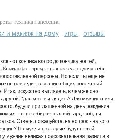
реты, техника нанесения
ки и макияж на дому
игры
отзывы
се - от кончика волос до кончика ногтей,
а. Комильфо - прекрасная форма подачи себя
копоставленной персоны. Но если ты еще не
е же не повредит, а знание общих положений
. Итак, искусство выглядеть, в чем же оно
ь другой: "для кого выглядеть? Для мужчины или
просто, будучи приглашенной на день рождения
акомых - ты перебираешь свой гардероб, ты
аться. Ответь, пожалуйста, на вопрос - на кого
нщин? На мужчин, которые будут в этой
 и у мужчин великая подсознательная разница в