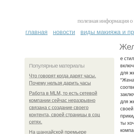
полезная информация о 
главная
новости
виды макияжа и пр
Жел
е сти
включ
Популярные материалы
для ж
Что говорят когда дарят часы.
"Жена
Почему нельзя дарить часы
соотв
Работа в MLM, то есть сетевой
заклю
компании сейчас неразрывно
для ж
связана с создание своего
своей
контента, своей страницы в соц
прики
сетях.
ты хо
компа
На шанхайской премьере