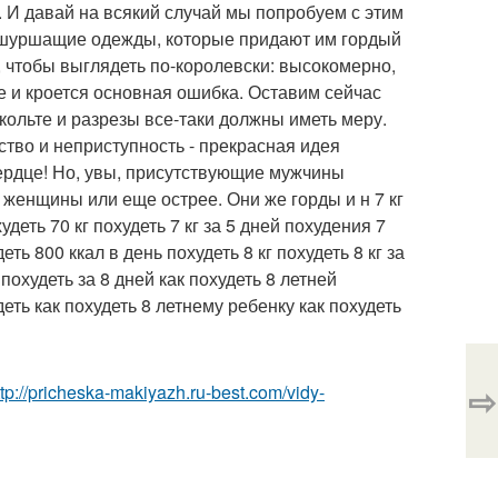
. И давай на всякий случай мы попробуем с этим
и шуршащие одежды, которые придают им гордый
 чтобы выглядеть по-королевски: высокомерно,
де и кроется основная ошибка. Оставим сейчас
екольте и разрезы все-таки должны иметь меру.
тво и неприступность - прекрасная идея
ердце! Но, увы, присутствующие мужчины
 женщины или еще острее. Они же горды и н 7 кг
худеть 70 кг похудеть 7 кг за 5 дней похудения 7
еть 800 ккал в день похудеть 8 кг похудеть 8 кг за
 похудеть за 8 дней как похудеть 8 летней
деть как похудеть 8 летнему ребенку как похудеть
⇨
ttp://pricheska-makiyazh.ru-best.com/vidy-