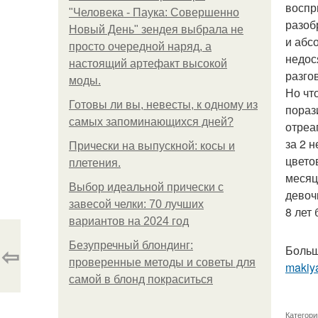
воспр
"Человека - Паука: Совершенно
разоб
Новый День" зендея выбрала не
и абс
просто очередной наряд, а
недос
настоящий артефакт высокой
разго
моды.
Но чт
Готовы ли вы, невесты, к одному из
пораз
самых запоминающихся дней?
отреа
за 2 н
Прически на выпускной: косы и
цветов
плетения.
месяц 
Выбор идеальной прически с
девочк
завесой челки: 70 лучших
8 лет 
вариантов на 2024 год
Безупречный блондинг:
⇦
Больш
проверенные методы и советы для
makiya
самой в блонд покраситься
Категори