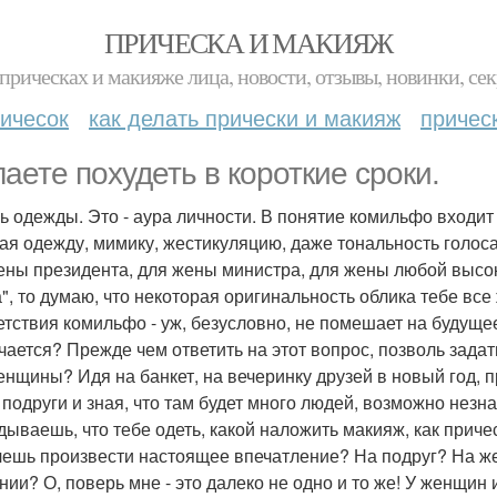
ПРИЧЕСКА И МАКИЯЖ
прическах и макияже лица, новости, отзывы, новинки, сек
ичесок
как делать прически и макияж
причес
аете похудеть в короткие сроки.
ль одежды. Это - аура личности. В понятие комильфо входит в
ая одежду, мимику, жестикуляцию, даже тональность голос
ены президента, для жены министра, для жены любой высо
", то думаю, что некоторая оригинальность облика тебе вс
етствия комильфо - уж, безусловно, не помешает на будущее
чается? Прежде чем ответить на этот вопрос, позволь задат
енщины? Идя на банкет, на вечеринку друзей в новый год, 
 подруги и зная, что там будет много людей, возможно незн
дываешь, что тебе одеть, какой наложить макияж, как причес
чешь произвести настоящее впечатление? На подруг? На же
нии? О, поверь мне - это далеко не одно и то же! У женщин