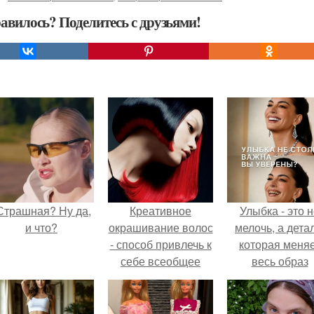
авилось? Поделитесь с друзьями!
Страшная? Ну да,
Креативное
Улыбка - это 
и что?
окрашивание волос
мелочь, а детал
- способ привлечь к
которая меня
себе всеобщее
весь образ
внимание.
человека.