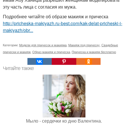
эту часть лица с согласия их мужа.
Подробнее читайте об образе макияж и прическа
http://pricheska-makiyazh.ru-best.com/kak-delat-pricheski-i-
makiyazh/obr...
Категории:
Модели для причесок и макияжа
,
Макияж под прическу
,
Свадебные
прически и макияж
,
Образ макияж и прическа
,
Прическа и макияж бесплатно
Читайте также
Мыло - сердечки ко дню Валентина.