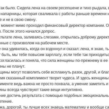
так было. Сидела лена на своем ресепшене и тихо рыдала
 напарницы, которая сваливала с работы раньше времени и
е и не в свою смену.
т момент мимо проходил финансовый директор компании. 
и. После этого начался допрос.
ультате лена, заливаясь слезами, открылась доброму дирек
нные с произволом на рабочем месте.
е она удивилась, когда он вздохнул и сказал: лена, я знаю, 
 быть, мы тебе повысим зарплату, если тебе так приходить
согласилась и поняла, что сила женщины по-прежнему в ее 
ны не плачут.
щины могут позволить себе всплакнуть разок, другой, и бл
мя сказанный комплимент творит чудеса. И здесь женщины
именте ведь важна не просто похвала, а умение заметить и о
ны всегда чувствуют такие вещи интуитивно.
ние достичь результата с помощью подобных эмоциональн
етение.
жа, дорогой, ты лучше всех знаешь математику и вообще сам