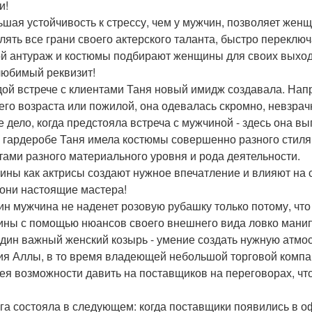
и!
ьшая устойчивость к стрессу, чем у мужчин, позволяет жен
лять все грани своего актерского таланта, быстро переключ
ой антураж и костюмы подбирают женщины для своих выход
юбимый реквизит!
дой встрече с клиентами Таня новый имидж создавала. Нап
его возраста или пожилой, она одевалась скромно, невзрач
 дело, когда предстояла встреча с мужчиной - здесь она выг
 гардеробе Таня имела костюмы совершенно разного стиля и
тами разного материального уровня и рода деятельности.
ны как актрисы создают нужное впечатление и влияют на 
 они настоящие мастера!
ин мужчина не наденет розовую рубашку только потому, что 
ны с помощью нюансов своего внешнего вида ловко мани
дин важный женский козырь - умение создать нужную атмо
ия Аллы, в то время владеющей небольшой торговой компа
ея возможности давить на поставщиков на переговорах, чт
га состояла в следующем: когда поставщики появились в оф