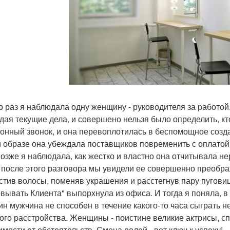
то раз я наблюдала одну женщину - руководителя за работой
дая текущие дела, и совершено нельзя было определить, кт
онный звонок, и она перевоплотилась в беспомощное созда
м образе она убеждала поставщиков повременить с оплатой
позже я наблюдала, как жестко и властно она отчитывала н
 после этого разговора мы увидели ее совершенно преобр
стив волосы, поменяв украшения и расстегнув пару пуговиц
вывать Клиента" выпорхнула из офиса. И тогда я поняла, в
ин мужчина не способен в течение какого-то часа сыграть н
ого расстройства. Женщины - поистине великие актрисы, 
имости от обстоятельств. Смена ролей - вот ключ к успеху!