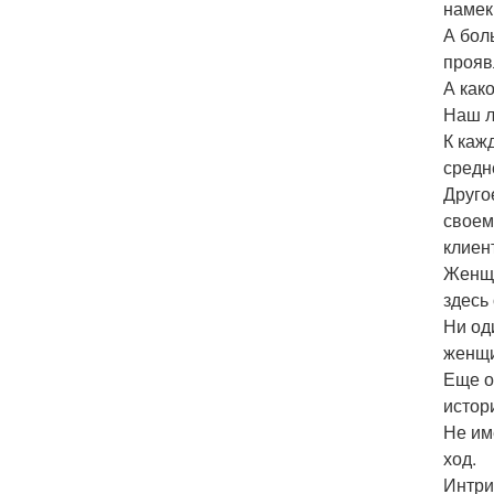
намек
А бол
прояв
А как
Наш л
К каж
средн
Другое
своем
клиен
Женщи
здесь
Ни од
женщи
Еще о
истор
Не им
ход.
Интри