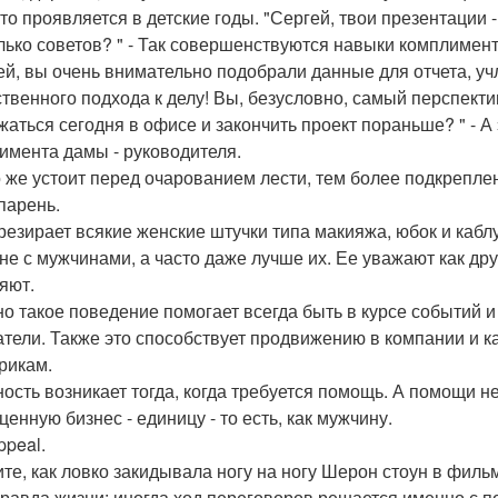
 это проявляется в детские годы. "Сергей, твои презентации
лько советов? " - Так совершенствуются навыки комплимент
ей, вы очень внимательно подобрали данные для отчета, учл
ственного подхода к делу! Вы, безусловно, самый перспекти
жаться сегодня в офисе и закончить проект пораньше? " - 
имента дамы - руководителя.
о же устоит перед очарованием лести, тем более подкрепле
парень.
резирает всякие женские штучки типа макияжа, юбок и каблу
не с мужчинами, а часто даже лучше их. Ее уважают как друг
яют.
о такое поведение помогает всегда быть в курсе событий 
атели. Также это способствует продвижению в компании и к
ерикам.
ость возникает тогда, когда требуется помощь. А помощи не
ценную бизнес - единицу - то есть, как мужчину.
ppeal.
те, как ловко закидывала ногу на ногу Шерон стоун в филь
 правда жизни: иногда ход переговоров решается именно с