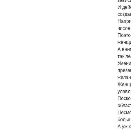
И дей
созда
Напри
числе
Поэто
женщи
А вни
так л
Умени
презе
желан
Женщи
улавл
Поско
облас
Несмо
больш
А уж 