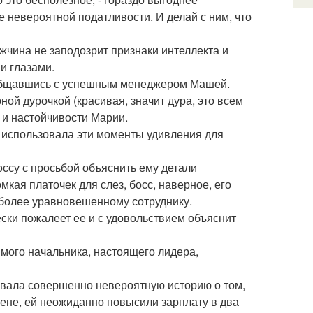
е невероятной податливости. И делай с ним, что
чина не заподозрит признаки интеллекта и
и глазами.
общавшись с успешным менеджером Машей.
ой дурочкой (красивая, значит дура, это всем
 и настойчивости Марии.
 использовала эти моменты удивления для
оссу с просьбой объяснить ему детали
мкая платочек для слез, босс, наверное, его
 более уравновешенному сотруднику.
ески пожалеет ее и с удовольствием объяснит
димого начальника, настоящего лидера,
ывала совершенно невероятную историю о том,
шене, ей неожиданно повысили зарплату в два