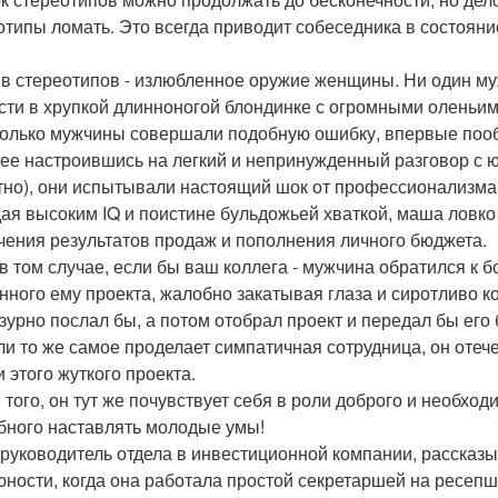
отипы ломать. Это всегда приводит собеседника в состояни
в стереотипов - излюбленное оружие женщины. Ни один муж
сти в хрупкой длинноногой блондинке с огромными оленьим
только мужчины совершали подобную ошибку, впервые по
ее настроившись на легкий и непринужденный разговор с юн
тно), они испытывали настоящий шок от профессионализма
ая высоким IQ и поистине бульдожьей хваткой, маша ловко
чения результатов продаж и пополнения личного бюджета.
в том случае, если бы ваш коллега - мужчина обратился к б
нного ему проекта, жалобно закатывая глаза и сиротливо ко
зурно послал бы, а потом отобрал проект и передал бы его
ли то же самое проделает симпатичная сотрудница, он отеч
 этого жуткого проекта.
 того, он тут же почувствует себя в роли доброго и необхо
бного наставлять молодые умы!
 руководитель отдела в инвестиционной компании, рассказ
 юности, когда она работала простой секретаршей на ресеп