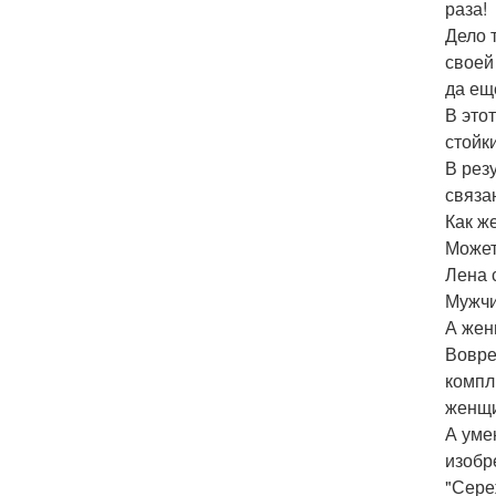
раза!
Дело 
своей
да ещ
В это
стойк
В рез
связа
Как ж
Может
Лена 
Мужчи
А жен
Вовре
компл
женщи
А уме
изобр
"Сере