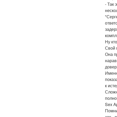
- Так
неско
"Серг
ответ
задер
компл
Ну кт
Свой 
Она п
нарав
довер
Именн
показ
к ист
Сложн
полно
Sex A
Помни
это -