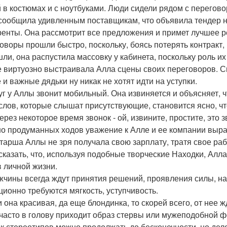
 в костюмах и с ноутбуками. Люди сидели рядом с перегов
сообщила удивленным поставщикам, что объявила тендер на
ренты. Она рассмотрит все предложения и примет лучшее 
оворы прошли быстро, поскольку, боясь потерять контракт,
шли, она распустила массовку у кабинета, поскольку роль и
е виртуозно выстраивала Алла сцены своих переговоров. Си
 и важные дядьки ну никак не хотят идти на уступки.
уг у Аллы звонит мобильный. Она извиняется и объясняет, 
слов, которые слышат присутствующие, становится ясно, чт
ерез некоторое время звонок - ой, извините, простите, это з
о продуманных ходов уважение к Алле и ее компании вырас
тарша Аллы не зря получала свою зарплату, тратя свое ра
сказать, что, используя подобные творческие Находки, Алла
в личной жизни.
жчины всегда ждут принятия решений, проявления силы, на
ционно требуются мягкость, уступчивость.
и она красивая, да еще блондинка, то скорей всего, от нее ж
 часто в голову приходит образ стервы или мужеподобной 
к стереотипов можно продолжать до бесконечности, но дело