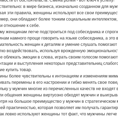
ствительно: в мире бизнеса, изначально созданном для му
вая эти правила, женщины используют все свои преимущес
мер, они обладают более тонким социальным интеллектом,
 и отношение к себе.
му женщинам легче подстроиться под собеседника и спрогн
нам намного проще говорить на языке собеседника, а это
мательность женщин к деталям и умение слушать помогают
егко воздействовать, используя врожденную эмоциональнос
е облекать эмоции в слова, играть своим голосом помогают
нтации и выступления некоторых представительниц слабого
ие купить товар.
ны более чувствительны к интонациям и изменениям мимик
ивать перемены в его настроении и гибко менять свое пове
льку у мужчин многие из перечисленных качеств не входят 
ти общения женщины виртуозно обходят мужчин и выигрыв
тря на большое преимущество у мужчин в стратегическом
ей практичностью, которая позволяет им получать гарантир
как ловко используют женщины тот факт, что мужчины легче