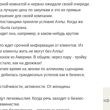
орной комнатой и нервно ожидали своей очереди.
 лучшую цену по закупкам и это их прямые
решение для своей компании.
 поставщики приняли условия Аллы. Когда же
х была сыграна.
дит она, например, в каком-нибудь крутом
что ждет срочной информации от клиентов. Из
о клиенты жить не могут без Аллы!
вонок из Америки. В общем, через пару - тройку
тало, как на дрожжах!
бочее время на звонки по аллиному сценарию.
 добилась грандиозных успехов как в бизнесе,
стойчивости, активности. От женщины
⇨
дут легкомыслия. Когда речь заходит о бизнес-
феминистки.
 это бесполезное, - гораздо выгоднее