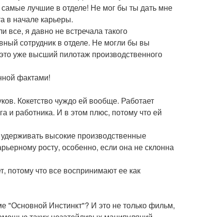
 - самые лучшие в отделе! Не мог бы ты дать мне
а в начале карьеры.
и все, я давно не встречала такого
вный сотрудник в отделе. Не могли бы вы
А это уже высший пилотаж производственного
нной фактами!
ков. Кокетство чуждо ей вообще. Работает
а и работника. И в этом плюс, потому что ей
и удерживать высокие производственные
арьерному росту, особенно, если она не склонна
т, потому что все воспринимают ее как
ме "Основной Инстинкт"? И это не только фильм,
 помощью таких незатейливых манипуляций.