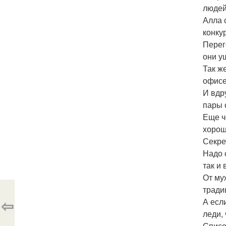
людей
Алла 
конку
Перег
они у
Так ж
офисе
И вдр
пары 
Еще ч
хорош
Секре
Надо 
так и 
От му
тради
⇦
А есл
леди,
Списо