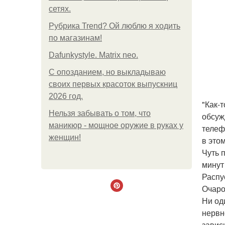
сетях.
Рубрика Trend? Ой люблю я ходить
по магазинам!
Dafunkystyle. Matrix neo.
С опозданием, но выкладываю
своих первых красоток выпускниц
2026 год.
"Как-
Нельзя забывать о том, что
обсуж
маникюр - мощное оружие в руках у
телеф
женщин!
в это
Чуть 
минут
Распу
Очаро
Ни од
нервн
завис