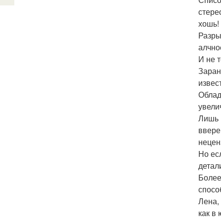
стере
хошь!
Разры
алчно
И не 
Заран
извес
Облад
увели
Лишь 
ввере
нецен
Но ес
детали
Более
спосо
Лена,
как в