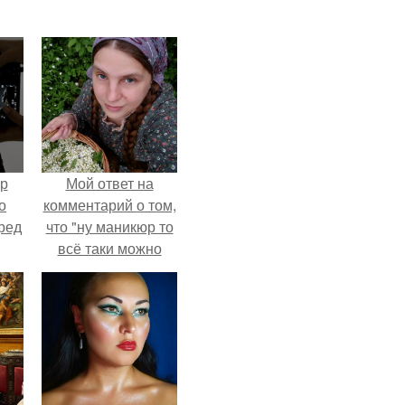
ур
Мой ответ на
о
комментарий о том,
ред
что "ну маникюр то
всё таки можно
было бы сделать.