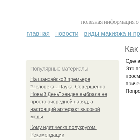
полезная информация о 
главная
новости
виды макияжа и пр
Как
Сдела
Это п
Популярные материалы
просм
На шанхайской премьере
приче
"Человека - Паука: Совершенно
Попро
Новый День" зендея выбрала не
просто очередной наряд, а
настоящий артефакт высокой
моды.
Кому идет челка полукругом.
Рекомендации