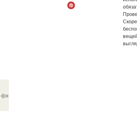
обяза
Прове
Скоре
беспо
вещей
выгля
⇦