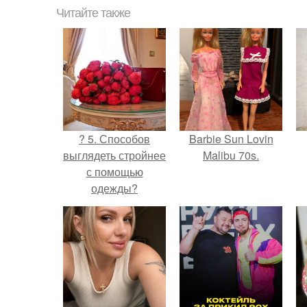
Читайте также
? 5. Способов
Barbie Sun Lovin
выглядеть стройнее
Malibu 70s.
с помощью
одежды?