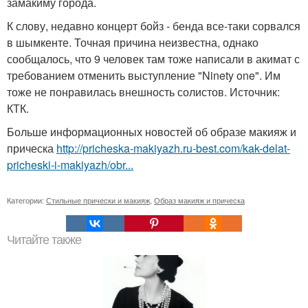
замакиму города.
К слову, недавно концерт бойз - бенда все-таки сорвался
в шымкенте. Точная причина неизвестна, однако
сообщалось, что 9 человек там тоже написали в акимат с
требованием отменить выступление "Ninety one". Им
тоже не понравилась внешность солистов. Источник:
КТК.
Больше информационных новостей об образе макияж и
прическа
http://pricheska-makiyazh.ru-best.com/kak-delat-
pricheski-i-makiyazh/obr...
Категории:
Стильные прически и макияж
,
Образ макияж и прическа
Читайте также