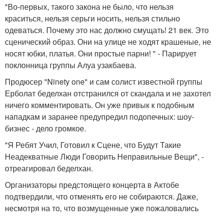
"Во-первых, такого закона не было, что нельзя
краситься, нельзя серьги носить, нельзя стильно
одеваться. Почему это нас должно смущать! 21 век. Это
сценический образ. Они на улице не ходят крашеные, не
носят юбки, платья. Они простые парни! " - Парирует
поклонница группы Алуа узакбаева.
Продюсер "Ninety one" и сам солист известной группы
Ерболат беделхан отстранился от скандала и не захотел
ничего комментировать. Он уже привык к подобным
нападкам и заранее предупредил подопечных: шоу-
бизнес - дело громкое.
"Я Ребят Учил, Готовил к Сцене, что Будут Такие
Неадекватные Люди Говорить Неправильные Вещи", -
отреагировал беделхан.
Организаторы предстоящего концерта в Актобе
подтвердили, что отменять его не собираются. Даже,
несмотря на то, что возмущенные уже пожаловались